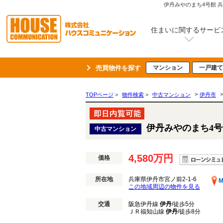
伊丹みやのまち4号館 
住まいに関するサービ
売買物件を探す
マンション
一戸建て
>
TOPページ
>
物件検索
>
中古マンション
伊丹市
伊丹みやのまち4号
中古マンション
4,580万円
価格
所在地
兵庫県伊丹市宮ノ前2-1-6
M
この地域周辺の物件を見る
交通
阪急伊丹線
伊丹
/徒歩5分
ＪＲ福知山線
伊丹
/徒歩8分