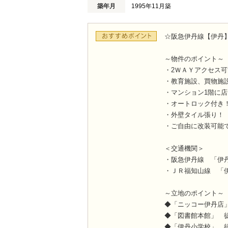
築年月
1995年11月築
☆阪急伊丹線【伊丹
～物件のポイント～
・2ＷＡＹアクセス可
・教育施設、買物施
・マンション1階に
・オートロック付き
・外壁タイル張り！
・ご自由に改装可能
＜交通機関＞
・阪急伊丹線 「伊
・ＪＲ福知山線 「
～立地のポイント～
◆「ニッコー伊丹店
◆「図書館本館」 
◆「伊丹小学校」 