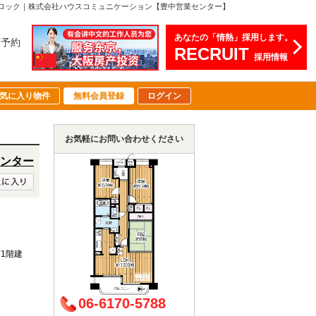
オートロック｜株式会社ハウスコミュニケーション【豊中営業センター】
あなたの「情熱」採用します。
店予約
RECRUIT
採用情報
気に入り物件
無料会員登録
ログイン
お気軽にお問い合わせください
ンター
下1階建
06-6170-5788