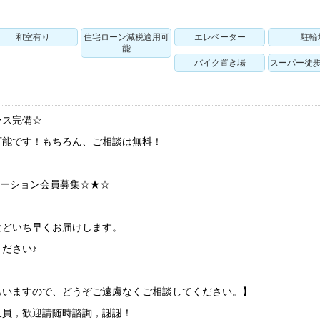
和室有り
住宅ローン減税適用可
エレベーター
駐輪
能
バイク置き場
スーパー徒歩
ース完備☆
可能です！もちろん、ご相談は無料！
ケーション会員募集☆★☆
などいち早くお届けします。
ださい♪
もいますので、どうぞご遠慮なくご相談してください。】
人員，歓迎請随時諮詢，謝謝！