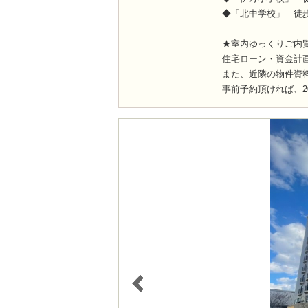
◆「北中学校」 徒歩
★室内ゆっくりご内
住宅ローン・資金計
また、近隣の物件資
事前予約頂ければ、