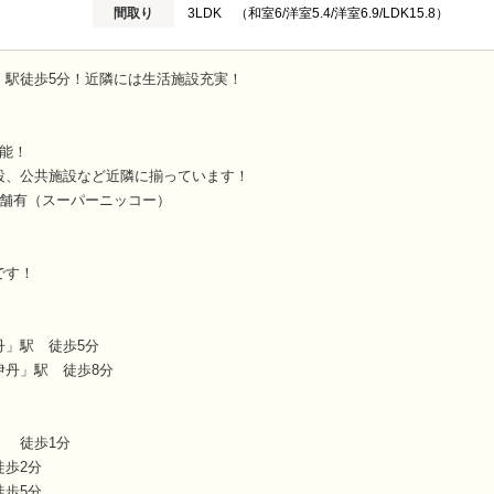
間取り
3LDK （和室6/洋室5.4/洋室6.9/LDK15.8）
】駅徒歩5分！近隣には生活施設充実！
能！
設、公共施設など近隣に揃っています！
店舗有（スーパーニッコー）
！
です！
丹」駅 徒歩5分
伊丹」駅 徒歩8分
」 徒歩1分
徒歩2分
徒歩5分