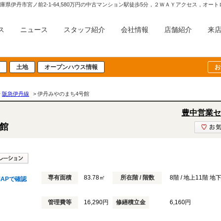
兵庫県伊丹市宮ノ前2-1-64,580万円の中古マンション駅徒歩5分，２ＷＡＹアクセス，
ス
ニュース
スタッフ紹介
会社情報
店舗紹介
来
土地
オープンハウス情報
お
>
阪急伊丹線
> 伊丹みやのまち4号館
豊中営業セ
館
専有面積
83.78㎡
所在階 / 階数
8階 / 地上11階 地
APで確認
管理費等
16,290円
修繕積立金
6,160円