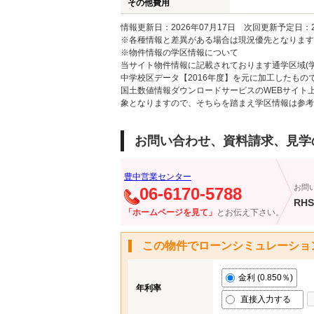
その他費用
情報更新日：2026年07月17日 次回更新予定日：20
※各種情報と差異がある場合は現況優先となります
※物件情報の学区情報について
当サイト物件情報に記載されております通学区域(学
中学校区データ【2016年度】を元に加工したも
国土数値情報ダウンロードサービスのWEBサイト
象となりますので、そちらを踏まえ学区情報は参考
お問い合わせ、資料請求、見学
豊中営業センター
お問
06-6170-5788
RHS
「ホームページを見て」
とお伝え下さい。
この物件でローンシミュレーショ
金利 (0.850％)
年利率
直接入力する