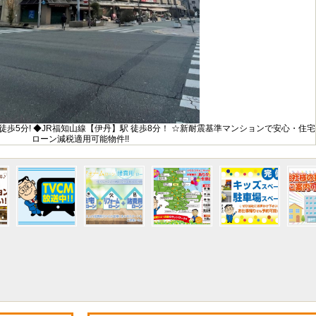
歩5分! ◆JR福知山線【伊丹】駅 徒歩8分！ ☆新耐震基準マンションで安心・住宅
ローン減税適用可能物件!!