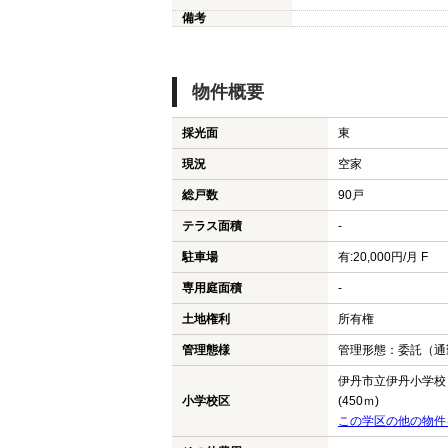
備考
物件概要
採光面
東
現況
空家
総戸数
90戸
テラス面積
-
駐車場
有:20,000円/月 F
専用庭面積
-
土地権利
所有権
管理態様
管理形態：委託（通
伊丹市立伊丹小学校
小学校区
(450ｍ)
この学区の他の物件