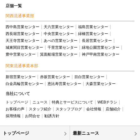
店舗一覧
関西流通事業部
西中島営業センター
天六営業センター
福島営業センター
西長堀営業センター
中央営業センター
緑橋営業センター
天王寺営業センター
あべの営業センター
長居営業センター
城東関目営業センター
千里営業センター
緑地公園営業センター
豊中営業センター
箕面船場営業センター
神戸甲南営業センター
関東流通事業本部
新宿営業センター
赤坂営業センター
目白営業センター
白金高輪営業センター
恵比寿営業センター
大森営業センター
当社について
トップページ
ニュース
特典とサービスについて
WEBチラシ
お客様の声
スタッフ紹介
スタッフブログ
会社情報
店舗紹介
採用情報
お問合せ
勧誘方針
トップページ
最新ニュース