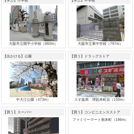
【学ぶ】小学校
【学ぶ】中学校
大阪市立開平小学校（860m）
大阪市立東中学校（797m）
【出かける】公園
【買う】ドラッグストア
中大江公園（473m）
スギ薬局 堺筋本町店（150m）
【買う】スーパー
【買う】コンビニエンスストア
ファミリーマート南本町（186m）