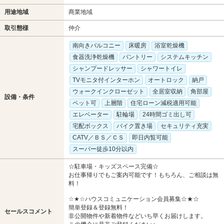
用途地域
商業地域
取引態様
仲介
南向きバルコニー
床暖房
浴室乾燥機
食器洗浄乾燥機
パントリー
システムキッチン
シャンプードレッサー
シャワートイレ
TVモニタ付インターホン
オートロック
納戸
ウォークインクローゼット
全居室収納
角部屋
設備・条件
ペット可
上層階
住宅ローン減税適用可能
エレベーター
駐輪場
24時間ゴミ出し可
宅配ボックス
バイク置き場
セキュリティ充実
CATV／ＢＳ／ＣＳ
即日内覧可能
スーパー徒歩10分以内
☆駐車場・キッズスペース完備☆
お仕事帰りでもご案内可能です！もちろん、ご相談は無
料！
☆★☆ハウスコミュニケーション会員募集☆★☆
簡単登録＆登録無料！
セールスコメント
非公開物件や新着物件などいち早くお届けします。