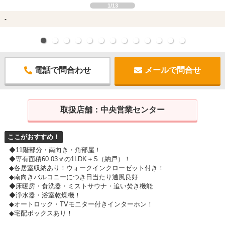
1/13
-
電話で問合わせ
メールで問合せ
取扱店舗：
中央営業センター
ここがおすすめ！
◆11階部分・南向き・角部屋！
◆専有面積60.03㎡の1LDK＋S（納戸）！
◆各居室収納あり！ウォークインクローゼット付き！
◆南向きバルコニーにつき日当たり通風良好
◆床暖房・食洗器・ミストサウナ・追い焚き機能
◆浄水器・浴室乾燥機！
◆オートロック・TVモニター付きインターホン！
◆宅配ボックスあり！