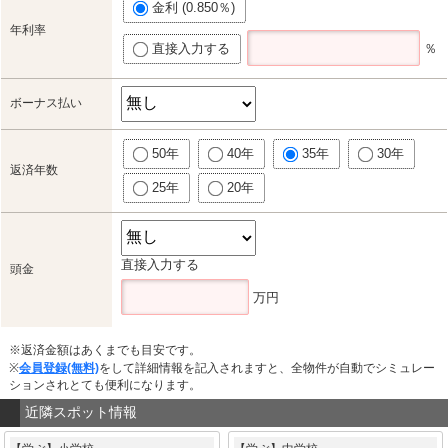
金利 (0.850％)
年利率
直接入力する
％
ボーナス払い
50年
40年
35年
30年
返済年数
25年
20年
直接入力する
頭金
万円
※返済金額はあくまでも目安です。
※
会員登録(無料)
をして詳細情報を記入されますと、全物件が自動でシミュレー
ションされとても便利になります。
近隣スポット情報