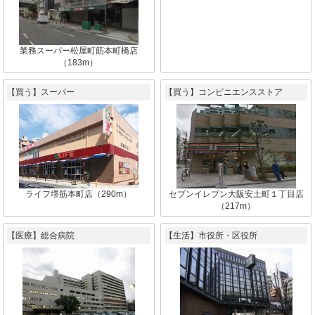
業務スーパー松屋町筋本町橋店
（183m）
【買う】スーパー
【買う】コンビニエンスストア
ライフ堺筋本町店（290m）
セブンイレブン大阪安土町１丁目店
（217m）
【医療】総合病院
【生活】市役所・区役所