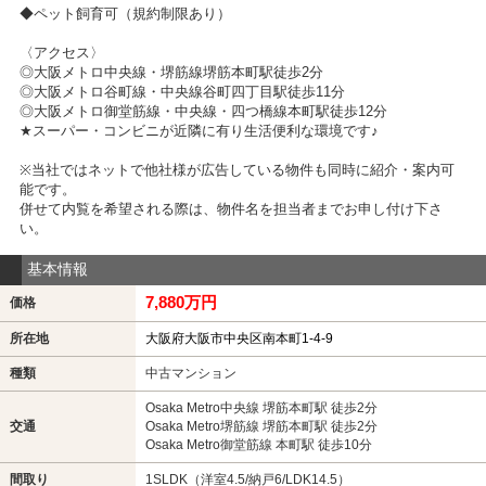
◆ペット飼育可（規約制限あり）
〈アクセス〉
◎大阪メトロ中央線・堺筋線堺筋本町駅徒歩2分
◎大阪メトロ谷町線・中央線谷町四丁目駅徒歩11分
◎大阪メトロ御堂筋線・中央線・四つ橋線本町駅徒歩12分
★スーパー・コンビニが近隣に有り生活便利な環境です♪
※当社ではネットで他社様が広告している物件も同時に紹介・案内可
能です。
併せて内覧を希望される際は、物件名を担当者までお申し付け下さ
い。
基本情報
7,880万円
価格
所在地
大阪府大阪市中央区南本町1-4-9
種類
中古マンション
Osaka Metro中央線 堺筋本町駅 徒歩2分
交通
Osaka Metro堺筋線 堺筋本町駅 徒歩2分
Osaka Metro御堂筋線 本町駅 徒歩10分
間取り
1SLDK（洋室4.5/納戸6/LDK14.5）