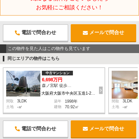
お気軽にご相談ください！
電話で問合わせ
メールで問合せ
この物件を見た人はこの物件も見ています
同じエリアの物件はこちら
中古マンション
6,698万円
森ノ宮駅 徒歩5分
大阪府大阪市中央区玉造1-21-1
3LDK
3LDK
間取
築年
1998年
間取
土地
-㎡
建物
70.92㎡
土地
-㎡
電話で問合わせ
メールで問合せ