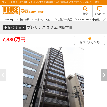
プレサンスロジェ堺筋本町 大阪府大阪市中央区南本町1-4-97,880万円の中古マンション築浅・上層階・駅近・南向き・ペット飼育可・床暖房｜株式会社ハウスコミュニケーション
検索
お知らせ
>
>
TOPページ
>
物件検索
>
中古マンション
大阪市中央区
Osaka Metro中央線
プ
プレサンスロジェ堺筋本町
中古マンション
7,880万円
お気に入り登録