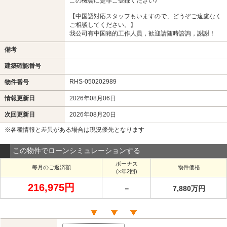
この機会に是非ご登録ください♪
【中国語対応スタッフもいますので、どうぞご遠慮なく
ご相談してください。】
我公司有中国籍的工作人員，歓迎請随時諮詢，謝謝！
備考
建築確認番号
RHS-050202989
物件番号
情報更新日
2026年08月06日
次回更新日
2026年08月20日
※各種情報と差異がある場合は現況優先となります
この物件でローンシミュレーションする
ボーナス
毎月のご返済額
物件価格
(×年2回)
216,975円
－
7,880万円