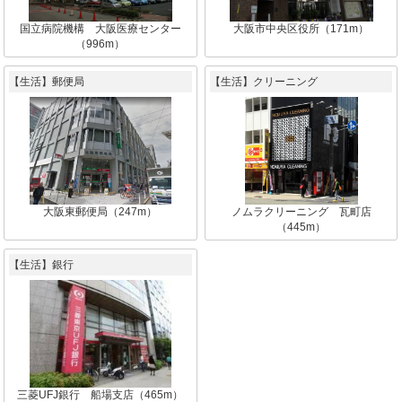
国立病院機構 大阪医療センター
大阪市中央区役所（171m）
（996m）
【生活】郵便局
【生活】クリーニング
大阪東郵便局（247m）
ノムラクリーニング 瓦町店
（445m）
【生活】銀行
三菱UFJ銀行 船場支店（465m）