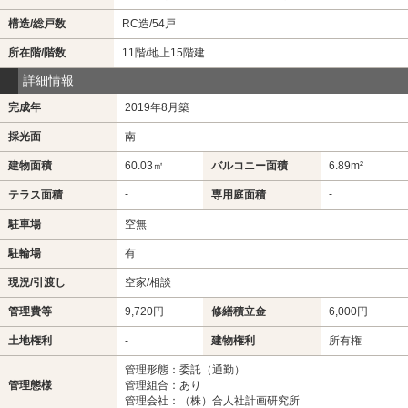
構造/総戸数
RC造/54戸
所在階/階数
11階/地上15階建
詳細情報
完成年
2019年8月築
採光面
南
建物面積
60.03㎡
バルコニー面積
6.89m²
-
-
テラス面積
専用庭面積
駐車場
空無
駐輪場
有
現況/引渡し
空家/相談
管理費等
9,720円
修繕積立金
6,000円
土地権利
-
建物権利
所有権
管理形態：委託（通勤）
管理態様
管理組合：あり
管理会社：（株）合人社計画研究所