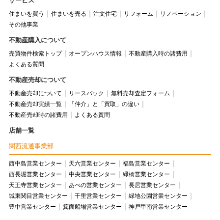
サービス
住まいを買う
住まいを売る
注文住宅
リフォーム
リノベーション
その他事業
不動産購入について
売買物件検索トップ
オープンハウス情報
不動産購入時の諸費用
よくある質問
不動産売却について
不動産売却について
リースバック
無料売却査定フォーム
不動産売却実績一覧
「仲介」と「買取」の違い
不動産売却時の諸費用
よくある質問
店舗一覧
関西流通事業部
西中島営業センター
天六営業センター
福島営業センター
西長堀営業センター
中央営業センター
緑橋営業センター
天王寺営業センター
あべの営業センター
長居営業センター
城東関目営業センター
千里営業センター
緑地公園営業センター
豊中営業センター
箕面船場営業センター
神戸甲南営業センター