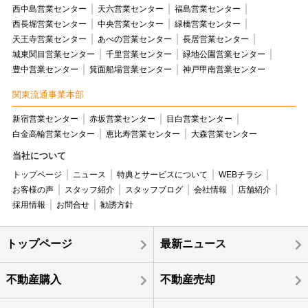
西中島営業センター
天六営業センター
福島営業センター
西長堀営業センター
中央営業センター
緑橋営業センター
天王寺営業センター
あべの営業センター
長居営業センター
城東関目営業センター
千里営業センター
緑地公園営業センター
豊中営業センター
箕面船場営業センター
神戸甲南営業センター
関東流通事業本部
新宿営業センター
赤坂営業センター
目白営業センター
白金高輪営業センター
恵比寿営業センター
大森営業センター
当社について
トップページ
ニュース
特典とサービスについて
WEBチラシ
お客様の声
スタッフ紹介
スタッフブログ
会社情報
店舗紹介
採用情報
お問合せ
勧誘方針
トップページ
最新ニュース
不動産購入
不動産売却