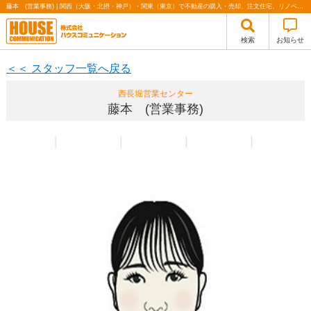
藤本 (営業事務) | 関西（大阪・北摂・神戸）・関東（東京）で不動産の購入・売却、注文住宅、リノベーションの事なら株式会社ハウスコミュニケーション
検索
お知らせ
＜＜ スタッフ一覧へ戻る
西長堀営業センター
藤本 (営業事務)