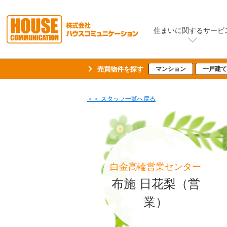
住まいに関するサービ
売買物件を探す
マンション
一戸建て
＜＜ スタッフ一覧へ戻る
白金高輪営業センター
布施 日花梨（営
業）