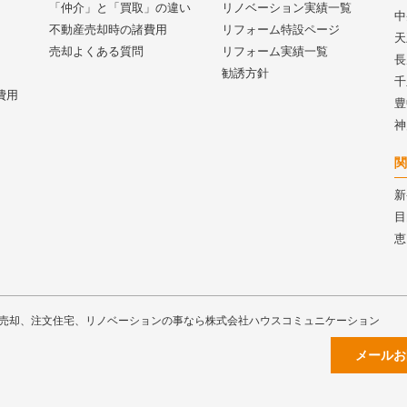
「仲介」と「買取」の違い
リノベーション実績一覧
中
不動産売却時の諸費用
リフォーム特設ページ
天
売却よくある質問
リフォーム実績一覧
長
勧誘方針
千
費用
豊
神
関
新
目
恵
売却、注文住宅、リノベーションの事なら株式会社ハウスコミュニケーション
メールお