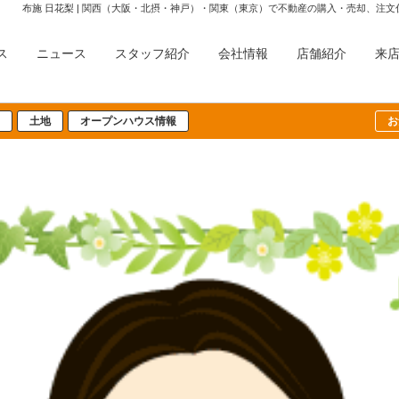
布施 日花梨 | 関西（大阪・北摂・神戸）・関東（東京）で不動産の購入・売却、注
ス
ニュース
スタッフ紹介
会社情報
店舗紹介
来
土地
オープンハウス情報
お