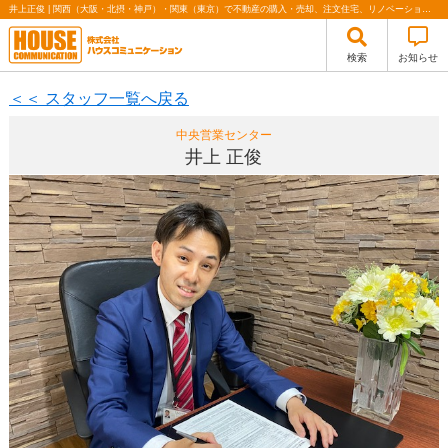
井上正俊 | 関西（大阪・北摂・神戸）・関東（東京）で不動産の購入・売却、注文住宅、リノベーションの事なら株式会社ハウスコミュニケーション
検索
お知らせ
＜＜ スタッフ一覧へ戻る
中央営業センター
井上 正俊