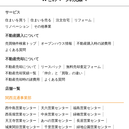
サービス
住まいを買う
住まいを売る
注文住宅
リフォーム
リノベーション
その他事業
不動産購入について
売買物件検索トップ
オープンハウス情報
不動産購入時の諸費用
よくある質問
不動産売却について
不動産売却について
リースバック
無料売却査定フォーム
不動産売却実績一覧
「仲介」と「買取」の違い
不動産売却時の諸費用
よくある質問
店舗一覧
関西流通事業部
西中島営業センター
天六営業センター
福島営業センター
西長堀営業センター
中央営業センター
緑橋営業センター
天王寺営業センター
あべの営業センター
長居営業センター
城東関目営業センター
千里営業センター
緑地公園営業センター