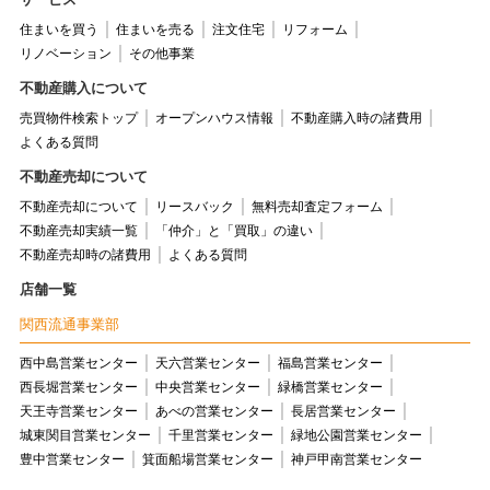
住まいを買う
住まいを売る
注文住宅
リフォーム
リノベーション
その他事業
不動産購入について
売買物件検索トップ
オープンハウス情報
不動産購入時の諸費用
よくある質問
不動産売却について
不動産売却について
リースバック
無料売却査定フォーム
不動産売却実績一覧
「仲介」と「買取」の違い
不動産売却時の諸費用
よくある質問
店舗一覧
関西流通事業部
西中島営業センター
天六営業センター
福島営業センター
西長堀営業センター
中央営業センター
緑橋営業センター
天王寺営業センター
あべの営業センター
長居営業センター
城東関目営業センター
千里営業センター
緑地公園営業センター
豊中営業センター
箕面船場営業センター
神戸甲南営業センター