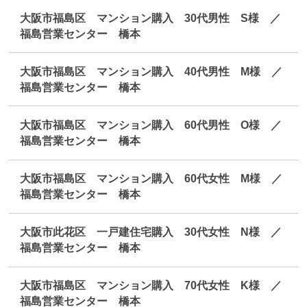
大阪市福島区 マンション購入 30代男性 S様 ／
福島営業センター 橋本
大阪市福島区 マンション購入 40代男性 M様 ／
福島営業センター 橋本
大阪市福島区 マンション購入 60代男性 O様 ／
福島営業センター 橋本
大阪市福島区 マンション購入 60代女性 M様 ／
福島営業センター 橋本
大阪市此花区 一戸建住宅購入 30代女性 N様 ／
福島営業センター 橋本
大阪市福島区 マンション購入 70代女性 K様 ／
福島営業センター 橋本