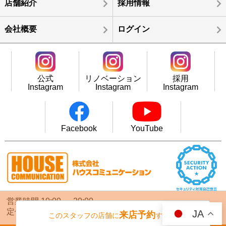
店舗紹介
採用情報
会社概要
ログイン
公式
リノベーション
採用
Instagram
Instagram
Instagram
Facebook
YouTube
営業時間 10:00 ～ 20:00
定休日 毎週火曜日・水曜日
JA
来店予約
このスタッフの店舗に
する