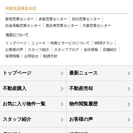
関東流通事業本部
新宿営業センター
赤坂営業センター
目白営業センター
白金高輪営業センター
恵比寿営業センター
大森営業センター
当社について
トップページ
ニュース
特典とサービスについて
WEBチラシ
お客様の声
スタッフ紹介
スタッフブログ
会社情報
店舗紹介
採用情報
お問合せ
勧誘方針
トップページ
最新ニュース
不動産購入
不動産売却
お気に入り物件一覧
物件閲覧履歴
スタッフ紹介
お客様の声