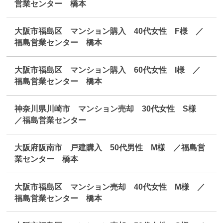
営業センター 橋本
大阪市福島区 マンション購入 40代女性 F様 ／
福島営業センター 橋本
大阪市福島区 マンション購入 60代女性 I様 ／
福島営業センター 橋本
神奈川県川崎市 マンション売却 30代女性 S様
／福島営業センター
大阪府阪南市 戸建購入 50代男性 M様 ／福島営
業センター 橋本
大阪市福島区 マンション売却 40代女性 M様 ／
福島営業センター 橋本