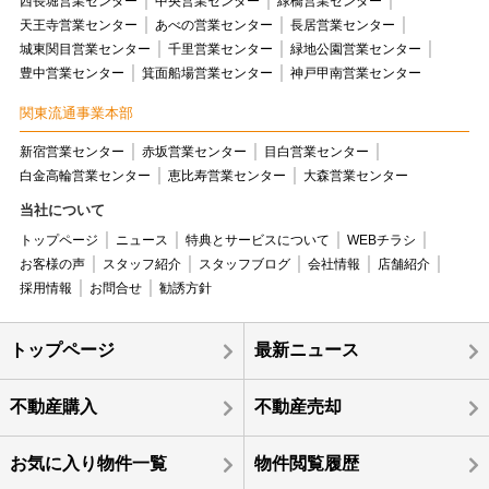
西長堀営業センター
中央営業センター
緑橋営業センター
天王寺営業センター
あべの営業センター
長居営業センター
城東関目営業センター
千里営業センター
緑地公園営業センター
豊中営業センター
箕面船場営業センター
神戸甲南営業センター
関東流通事業本部
新宿営業センター
赤坂営業センター
目白営業センター
白金高輪営業センター
恵比寿営業センター
大森営業センター
当社について
トップページ
ニュース
特典とサービスについて
WEBチラシ
お客様の声
スタッフ紹介
スタッフブログ
会社情報
店舗紹介
採用情報
お問合せ
勧誘方針
トップページ
最新ニュース
不動産購入
不動産売却
お気に入り物件一覧
物件閲覧履歴