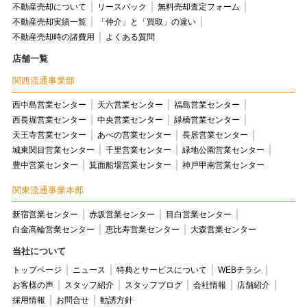
不動産売却について
リースバック
無料売却査定フォーム
不動産売却実績一覧
「仲介」と「買取」の違い
不動産売却時の諸費用
よくある質問
店舗一覧
関西流通事業部
西中島営業センター
天六営業センター
福島営業センター
西長堀営業センター
中央営業センター
緑橋営業センター
天王寺営業センター
あべの営業センター
長居営業センター
城東関目営業センター
千里営業センター
緑地公園営業センター
豊中営業センター
箕面船場営業センター
神戸甲南営業センター
関東流通事業本部
新宿営業センター
赤坂営業センター
目白営業センター
白金高輪営業センター
恵比寿営業センター
大森営業センター
当社について
トップページ
ニュース
特典とサービスについて
WEBチラシ
お客様の声
スタッフ紹介
スタッフブログ
会社情報
店舗紹介
採用情報
お問合せ
勧誘方針