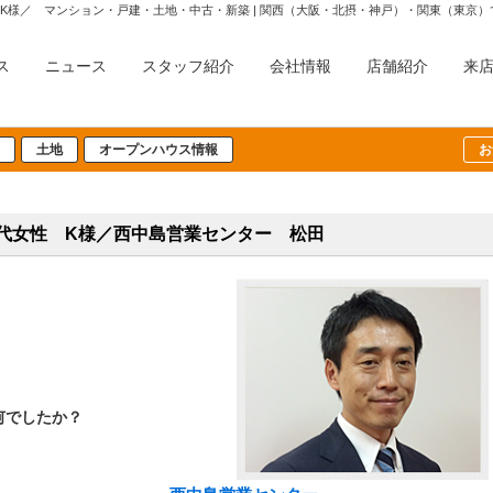
ス
ニュース
スタッフ紹介
会社情報
店舗紹介
来
土地
オープンハウス情報
お
0代女性 K様／西中島営業センター 松田
何でしたか？