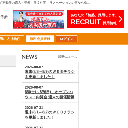
【7月更新】 松田 大阪市淀川区 マンション売却 50代女性 K様／ マンション・戸建・土地・中古・新築 | 関西（大阪・北摂・神戸）・関東（東京）で不動産の購入・売却、注文住宅、リノベーションの事なら株式会社ハウスコミュニケーション
あなたの「情熱」採用します。
店予約
RECRUIT
採用情報
気に入り物件
無料会員登録
ログイン