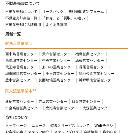
不動産売却について
不動産売却について
リースバック
無料売却査定フォーム
不動産売却実績一覧
「仲介」と「買取」の違い
不動産売却時の諸費用
よくある質問
店舗一覧
関西流通事業部
西中島営業センター
天六営業センター
福島営業センター
西長堀営業センター
中央営業センター
緑橋営業センター
天王寺営業センター
あべの営業センター
長居営業センター
城東関目営業センター
千里営業センター
緑地公園営業センター
豊中営業センター
箕面船場営業センター
神戸甲南営業センター
関東流通事業本部
新宿営業センター
赤坂営業センター
目白営業センター
白金高輪営業センター
恵比寿営業センター
大森営業センター
当社について
トップページ
ニュース
特典とサービスについて
WEBチラシ
お客様の声
スタッフ紹介
スタッフブログ
会社情報
店舗紹介