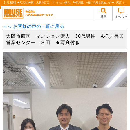
【1月更新】★写真有 米田 大阪市西区 マンション購入 30代男性 A様／長居営業センター | 関西（大阪・北摂・神戸）・関東（東京）で不動産の購入・売却、注文住宅、リノベーションの事なら株式会社ハウスコミュニケーション
検索
お知らせ
＜＜ お客様の声の一覧に戻る
大阪市西区 マンション購入 30代男性 A様／長居
営業センター 米田 ★写真付き