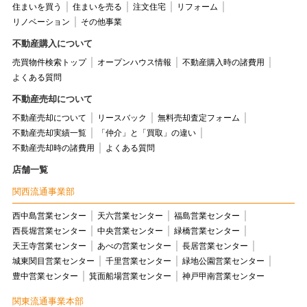
住まいを買う
住まいを売る
注文住宅
リフォーム
リノベーション
その他事業
不動産購入について
売買物件検索トップ
オープンハウス情報
不動産購入時の諸費用
よくある質問
不動産売却について
不動産売却について
リースバック
無料売却査定フォーム
不動産売却実績一覧
「仲介」と「買取」の違い
不動産売却時の諸費用
よくある質問
店舗一覧
関西流通事業部
西中島営業センター
天六営業センター
福島営業センター
西長堀営業センター
中央営業センター
緑橋営業センター
天王寺営業センター
あべの営業センター
長居営業センター
城東関目営業センター
千里営業センター
緑地公園営業センター
豊中営業センター
箕面船場営業センター
神戸甲南営業センター
関東流通事業本部