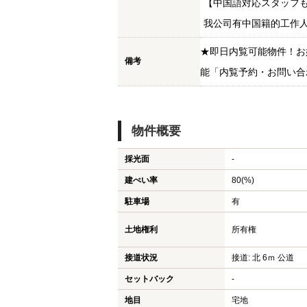
【中国語対応スタッフ
我公司有中国籍的工作
★即日内覧可能物件！お
備考
能「内覧予約・お問い合
物件概要
採光面
-
建ぺい率
80(%)
駐車場
有
土地権利
所有権
接道状況
接道: 北 6ｍ 公道
セットバック
-
地目
宅地