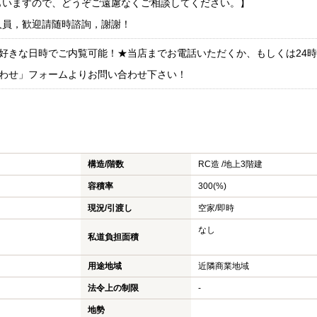
もいますので、どうぞご遠慮なくご相談してください。】
人員，歓迎請随時諮詢，謝謝！
好きな日時でご内覧可能！★当店までお電話いただくか、もしくは24
わせ」フォームよりお問い合わせ下さい！
構造/階数
RC造 /
地上3階建
容積率
300(%)
現況/引渡し
空家/即時
なし
私道負担面積
用途地域
近隣商業地域
法令上の制限
-
地勢