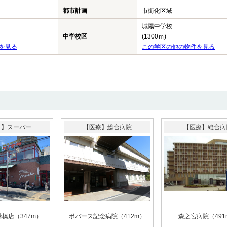
都市計画
市街化区域
城陽中学校
中学校区
(1300ｍ)
を見る
この学区の他の物件を見る
う】スーパー
【医療】総合病院
【医療】総合病
橋店（347m）
ボバース記念病院（412m）
森之宮病院（491