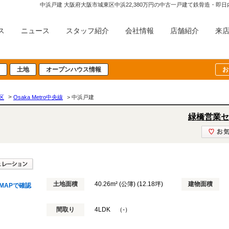
中浜戸建 大阪府大阪市城東区中浜22,380万円の中古一戸建て鉄骨造・
ス
ニュース
スタッフ紹介
会社情報
店舗紹介
来
土地
オープンハウス情報
お
>
区
Osaka Metro中央線
> 中浜戸建
緑橋営業セ
土地面積
40.26m² (公簿) (12.18坪)
建物面積
MAPで確認
間取り
4LDK （-）