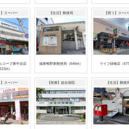
う】スーパー
【生活】郵便局
【買う】スーパ
ルコープ東中浜店
城東鴫野東郵便局（646m）
ライフ緑橋店（67
615m）
う】スーパー
【医療】総合病院
【生活】郵便