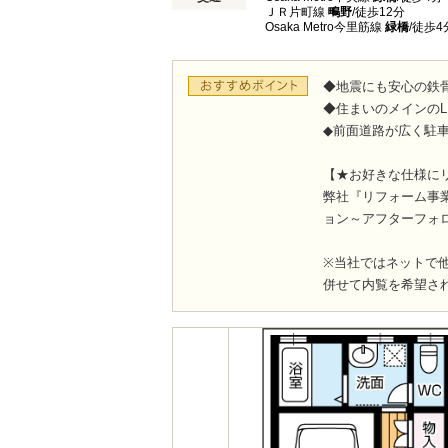
ＪＲ片町線
鴫野
/徒歩12分
Osaka Metro今里筋線
緑橋
/徒歩4
◆地震にも安心の鉄
◆住まいのメインの
◆前面道路が広く駐
【★お好きな仕様に
弊社『リフォーム事
ョン～アフターフォ
※当社ではネットで
併せて内覧を希望さ