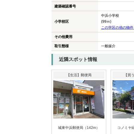
建築確認番号
中浜小学校
小学校区
(99ｍ)
この学区の他の物件
その他費用
取引態様
一般媒介
近隣スポット情報
【生活】郵便局
【買
城東中浜郵便局（142m）
コノミヤ緑