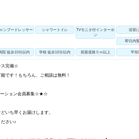
ャンプードレッサー
シャワートイレ
TVモニタ付インターホ
浴室
ン
即日内
病院 徒歩10分以内
学校 徒歩10分以内
前面道路５ｍ以上
平坦
ース完備☆
可能です！もちろん、ご相談は無料！
ケーション会員募集☆★☆
などいち早くお届けします。
ださい♪