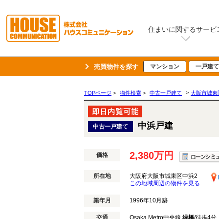
住まいに関するサービ
売買物件を探す
マンション
一戸建て
>
TOPページ
>
物件検索
>
中古一戸建て
大阪市城東
中浜戸建
中古一戸建て
2,380万円
価格
所在地
大阪府大阪市城東区中浜2
この地域周辺の物件を見る
築年月
1996年10月築
交通
Osaka Metro中央線
緑橋
/徒歩4分