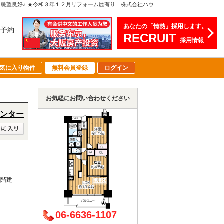
グランドール北大阪 大阪府大阪市淀川区西三国2丁目2-183,698万円の中古マンション令和８年７月中旬リフォーム完成！ ★南向き１１階部分に付き陽当り・眺望良好♪ ★令和３年１２月リフォーム歴有り｜株式会社ハウスコミュニケーション【あべの営業センター】
あなたの「情熱」採用します。
店予約
RECRUIT
採用情報
気に入り物件
無料会員登録
ログイン
お気軽にお問い合わせください
ンター
12階建
06-6636-1107