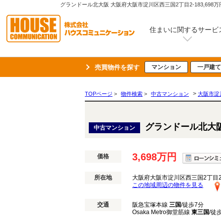
住まいに関するサービ
売買物件を探す
マンション
一戸建て
>
TOPページ
>
物件検索
>
中古マンション
大阪市淀
グランドール北大
中古マンション
3,698万円
価格
所在地
大阪府大阪市淀川区西三国2丁目2-
この地域周辺の物件を見る
交通
阪急宝塚本線
三国
/徒歩7分
Osaka Metro御堂筋線
東三国
/徒