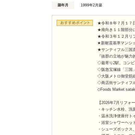
築年月
1999年2月築
★令和８年７月１７
★南向き１１階部分
★令和３年１２月リ
★新耐震基準マンシ
★サンティフル三国
『抜群の立地が魅力
◇最寄り2駅、コンビ
◇阪急宝塚線「三国
◇大阪メトロ御堂筋線
◇商店街サンティフ
◇Foods Market sa
【2026年7月リフォ
・キッチン水栓、洗
・温水洗浄便座付ト
・浴室シャワーヘッ
・シューズボックス