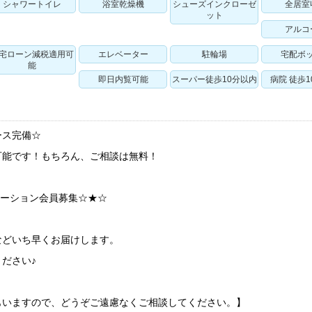
シャワートイレ
浴室乾燥機
シューズインクローゼ
全居室
ット
アルコ
宅ローン減税適用可
エレベーター
駐輪場
宅配ボ
能
即日内覧可能
スーパー徒歩10分以内
病院 徒歩
ース完備☆
可能です！もちろん、ご相談は無料！
ケーション会員募集☆★☆
などいち早くお届けします。
ださい♪
もいますので、どうぞご遠慮なくご相談してください。】