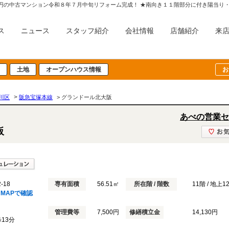
ス
ニュース
スタッフ紹介
会社情報
店舗紹介
来
土地
オープンハウス情報
お
>
川区
阪急宝塚本線
> グランドール北大阪
あべの営業セ
阪
18
専有面積
56.51㎡
所在階 / 階数
11階 / 地上
MAPで確認
管理費等
7,500円
修繕積立金
14,130円
歩13分