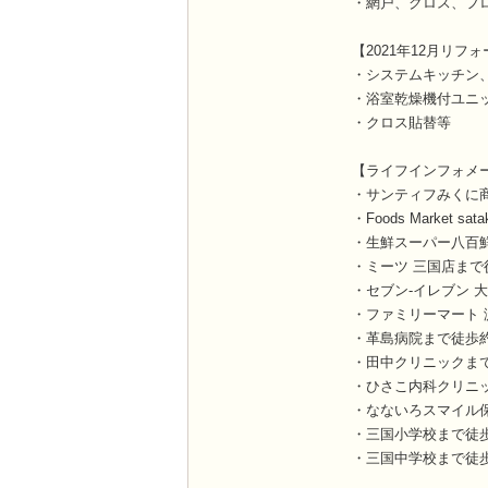
・網戸、クロス、フ
【2021年12月リフ
・システムキッチン
・浴室乾燥機付ユニ
・クロス貼替等
【ライフインフォメ
・サンティフみくに
・Foods Market 
・生鮮スーパー八百
・ミーツ 三国店まで
・セブン-イレブン 
・ファミリーマート 
・革島病院まで徒歩約
・田中クリニックま
・ひさこ内科クリニ
・なないろスマイル
・三国小学校まで徒
・三国中学校まで徒