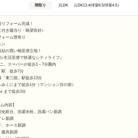
間取り
2LDK （LDK13.4/洋室6.5/洋室4.5）
日リフォーム完成！
に付き陽当り・眺望良好♪
フォーム歴有り
ョン
直結の買い物至便立地！
的♪生活至便で快適なシティライフ』
ニ、スーパーが徒歩1～7分圏内
」駅 徒歩7分
「東三国」駅徒歩13分
ルみくにまで徒歩1分（マンション目の前）
take まで徒歩3分
ーム内容】
面化粧台、洗濯水栓、洗濯パン新調
イレ新調
ド、ホース新調
、建具新調