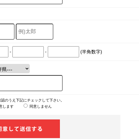
-
-
(半角数字)
確認のうえ下記にチェックして下さい。
意します
同意しません