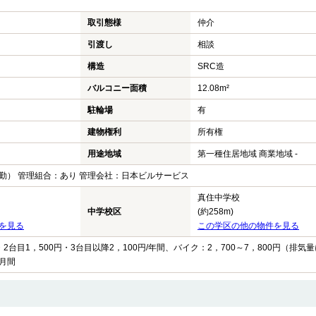
取引態様
仲介
引渡し
相談
構造
SRC造
バルコニー面積
12.08m²
駐輪場
有
建物権利
所有権
用途地域
第一種住居地域 商業地域 -
勤） 管理組合：あり 管理会社：日本ビルサービス
真住中学校
中学校区
(約258m)
を見る
この学区の他の物件を見る
2台目1，500円・3台目以降2，100円/年間、バイク：2，700～7，800円（排気量
/月間