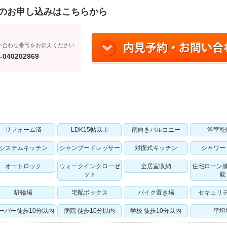
のお申し込みはこちらから
い合わせ番号をお伝えください
-040202969
リフォーム済
LDK15帖以上
南向きバルコニー
浴室乾
システムキッチン
シャンプードレッサー
対面式キッチン
シャワー
オートロック
ウォークインクローゼ
全居室収納
住宅ローン
ット
能
駐輪場
宅配ボックス
バイク置き場
セキュリ
ーパー徒歩10分以内
病院 徒歩10分以内
学校 徒歩10分以内
平坦