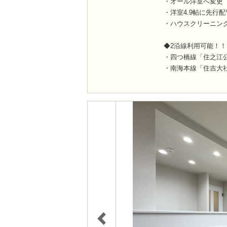
・オール洋室へ変更
・洋室4.9帖に先行
・ハウスクリーニン
◆2沿線利用可能！！
・四つ橋線「住之江公
・南海本線「住吉大社