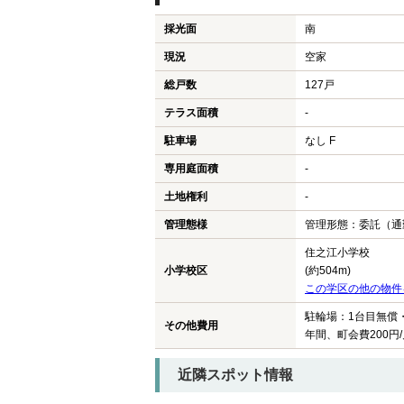
採光面
南
現況
空家
総戸数
127戸
テラス面積
-
駐車場
なし F
専用庭面積
-
土地権利
-
管理態様
管理形態：委託（通
住之江小学校
小学校区
(約504m)
この学区の他の物件
駐輪場：1台目無償・
その他費用
年間、町会費200円
近隣スポット情報