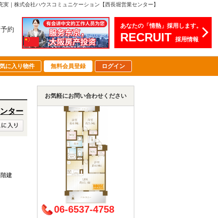
、設備充実｜株式会社ハウスコミュニケーション【西長堀営業センター】
あなたの「情熱」採用します。
店予約
RECRUIT
採用情報
気に入り物件
無料会員登録
ログイン
お気軽にお問い合わせください
ンター
14階建
06-6537-4758