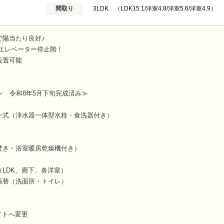
間取り
3LDK （LDK15.1/洋室4.8/洋室5.6/洋室4.9）
で陽当たり良好♪
・エレベーター停止階！
設置可能
ン 令和8年5月下旬完成済み≫
一式（浄水器一体型水栓・食洗器付き）
焚き・浴室暖房乾燥機付き）
LDK、廊下、各洋室）
張替（洗面所・トイレ）
イトへ変更