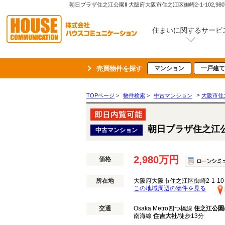
朝日プラザ住之江公園Ⅱ 大阪府大阪市住之江区御崎2-1-10
住まいに関するサービ
売買物件を探す
マンション
一戸建て
>
TOPページ
>
物件検索
>
中古マンション
大阪市住
朝日プラザ住之江
中古マンション
2,980万円
価格
所在地
大阪府大阪市住之江区御崎2-1-10
この地域周辺の物件を見る
交通
Osaka Metro四つ橋線
住之江公園
南海線
住吉大社
/徒歩13分