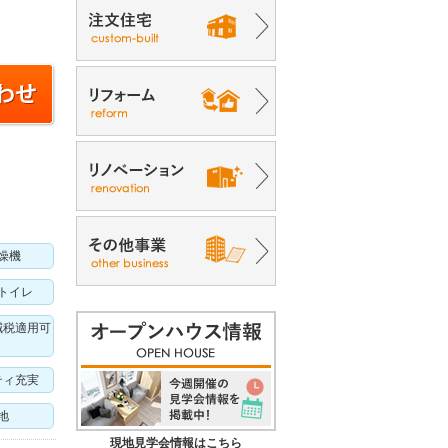
燥機
トイレ
減税適用可
ティ充実
地
現地見学会情報はこちら