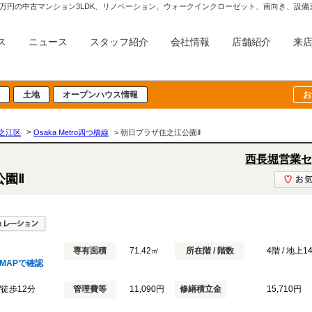
2,980万円の中古マンション3LDK、リノベーション、ウォークインクローゼット、南向き
ス
ニュース
スタッフ紹介
会社情報
店舗紹介
来
土地
オープンハウス情報
お
>
之江区
Osaka Metro四つ橋線
> 朝日プラザ住之江公園Ⅱ
西長堀営業セ
公園Ⅱ
専有面積
71.42㎡
所在階 / 階数
4階 / 地上
MAPで確認
/徒歩12分
管理費等
11,090円
修繕積立金
15,710円