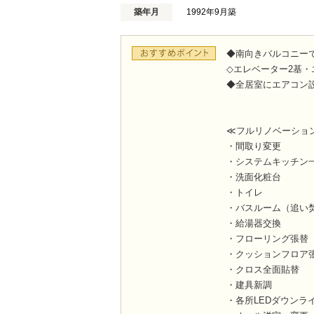
築年月
1992年9月築
◆南向きバルコニー
◇エレベーター2基
◆全居室にエアコン
≪フルリノベーショ
・間取り変更
・システムキッチン
・洗面化粧台
・トイレ
・バスルーム（追い
・給湯器交換
・フローリング張替（
・クッションフロア
・クロス全面貼替
・建具新調
・各所LEDダウンラ