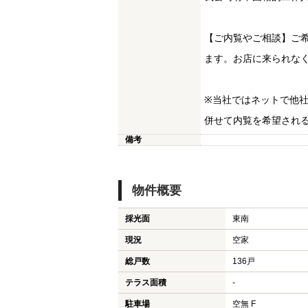
【ご内覧やご相談】ご
ます。お店に来られな
※当社ではネットで他
併せて内覧を希望され
備考
物件概要
採光面
東南
現況
空家
総戸数
136戸
テラス面積
-
駐車場
空無 F