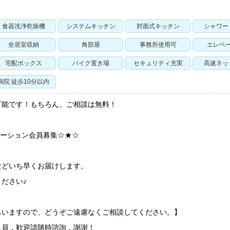
食器洗浄乾燥機
システムキッチン
対面式キッチン
シャワー
全居室収納
角部屋
事務所使用可
エレベ
宅配ボックス
バイク置き場
セキュリティ充実
高速ネッ
病院 徒歩10分以内
可能です！もちろん、ご相談は無料！
ケーション会員募集☆★☆
などいち早くお届けします。
ださい♪
もいますので、どうぞご遠慮なくご相談してください。】
人員，歓迎請随時諮詢，謝謝！