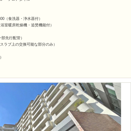
800（食洗器・浄水器付）
6（浴室暖房乾燥機・追焚機能付）
一部先行配管）
（スラブ上の交換可能な部分のみ）
D）