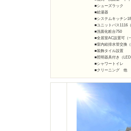
■シューズラック
■給湯器
■システムキッチン1
■ユニットバス111
■洗面化粧台750
■全居室AC設置可（
■室内給排水管交換
■装飾タイル設置
■照明器具付き（LE
■シャワートイレ
■クリーニング 他