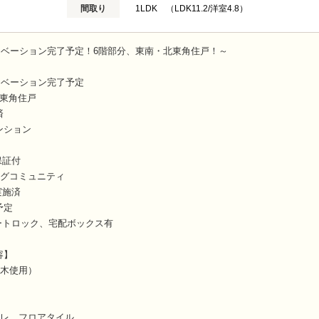
間取り
1LDK （LDK11.2/洋室4.8）
リノベーション完了予定！6階部分、東南・北東角住戸！～
リノベーション完了予定
北東角住戸
済
ンション
保証付
ッグコミュニティ
実施済
予定
ートロック、宅配ボックス有
容】
然木使用）
イレ フロアタイル