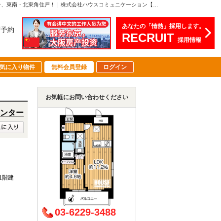
永谷ヒルプラザ六本木【リノベ渡し！東南・北東角住戸！】 東京都港区六本木77,299万円の中古マンション2026年8月下旬リノベーション完了予定！6階部分、東南・北東角住戸！｜株式会社ハウスコミュニケーション【赤坂営業センター】
あなたの「情熱」採用します。
店予約
RECRUIT
採用情報
気に入り物件
無料会員登録
ログイン
お気軽にお問い合わせください
ンター
11階建
03-6229-3488