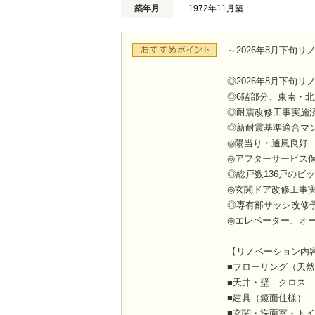
築年月
1972年11月築
～2026年8月下旬
◎2026年8月下旬
◎6階部分、東南・
◎耐震改修工事実施
◎新耐震基準適合マ
◎陽当り・通風良好
◎アフターサービス
◎総戸数136戸のビ
◎玄関ドア改修工事
◎専有部サッシ改修
◎エレベーター、オ
【リノベーション内
■フローリング（天
■天井・壁 クロス
■建具（鏡面仕様）
■玄関・洗面室・ト