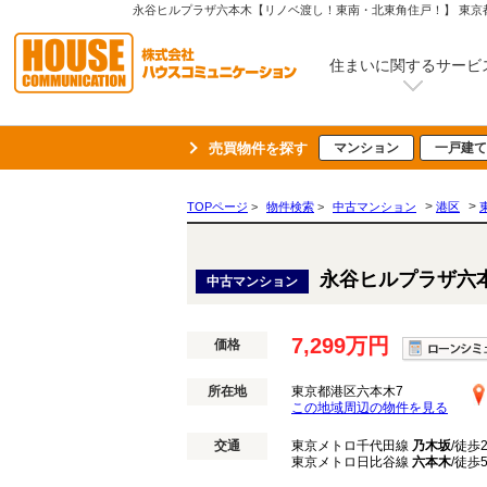
住まいに関するサービ
売買物件を探す
マンション
一戸建て
>
>
TOPページ
>
物件検索
>
中古マンション
港区
永谷ヒルプラザ六
中古マンション
7,299万円
価格
所在地
東京都港区六本木7
この地域周辺の物件を見る
交通
東京メトロ千代田線
乃木坂
/徒歩
東京メトロ日比谷線
六本木
/徒歩