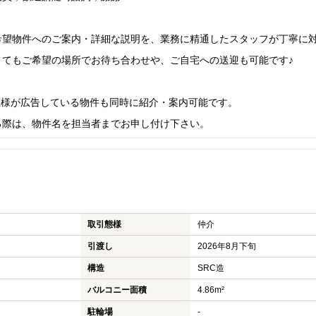
希望物件へのご案内・詳細な説明を、業務に精通したスタッフが丁寧に
くてもご希望の場所でお待ち合わせや、ご自宅への送迎も可能です♪
社様が広告している物件も同時に紹介・案内可能です。
る際は、物件名を担当者までお申し付け下さい。
取引態様
仲介
引渡し
2026年8月下旬
構造
SRC造
バルコニー面積
4.86m²
駐輪場
-