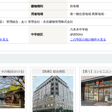
建物権利
所有権
用途地域
第一種住居地域 商業地域 -
駐） 管理組合：あり 管理会社：永谷建物管理株式会社
六本木中学校
中学校区
(約850m)
を見る
この学区の他の物件を見る
その他(出かける)
【医療】総合病院
【買う】コンビニエン