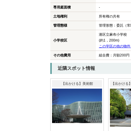
専用庭面積
-
土地権利
所有権の共有
管理態様
管理形態：委託（常
港区立麻布小学校
小学校区
(約1，200m)
この学区の他の物件
その他費用
組合費：月額200円
近隣スポット情報
【出かける】美術館
【出かける】