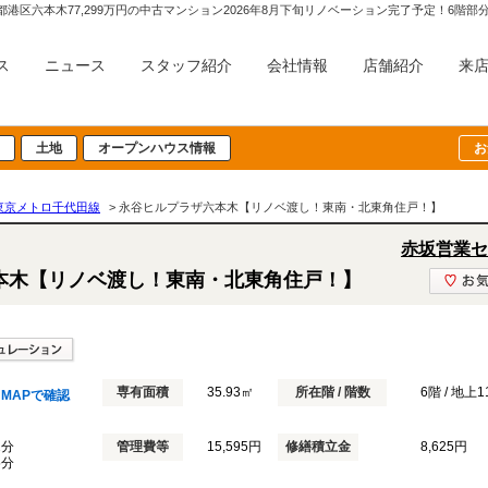
ス
ニュース
スタッフ紹介
会社情報
店舗紹介
来
土地
オープンハウス情報
お
東京メトロ千代田線
> 永谷ヒルプラザ六本木【リノベ渡し！東南・北東角住戸！】
赤坂営業セ
本木【リノベ渡し！東南・北東角住戸！】
専有面積
35.93㎡
所在階 / 階数
6階 / 地上
MAPで確認
2分
管理費等
15,595円
修繕積立金
8,625円
5分