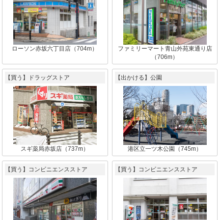
ローソン赤坂六丁目店（704m）
ファミリーマート青山外苑東通り店
（706m）
【買う】ドラッグストア
【出かける】公園
スギ薬局赤坂店（737m）
港区立一ツ木公園（745m）
【買う】コンビニエンスストア
【買う】コンビニエンスストア