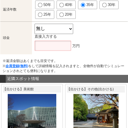
50年
40年
35年
30年
返済年数
25年
20年
直接入力する
頭金
万円
※返済金額はあくまでも目安です。
※
会員登録(無料)
をして詳細情報を記入されますと、全物件が自動でシミュレー
ションされとても便利になります。
近隣スポット情報
【出かける】美術館
【出かける】その他(出かける)