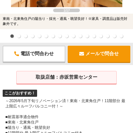
1/17
東南・北東角住戸の陽当り・採光・通風・眺望良好！※家具・調度品は販売対
象外です。
電話で問合わせ
メールで問合せ
取扱店舗：
赤坂営業センター
ここがおすすめ！
～2026年5月下旬リノベーション済！東南・北東角住戸！11階部分 最
上階広々ルーフバルコニー付！～
■耐震基準適合物件
■東南・北東角住戸
■陽当り・通風・眺望良好
■11階部分 最上階広々ルーフバルコニー付き