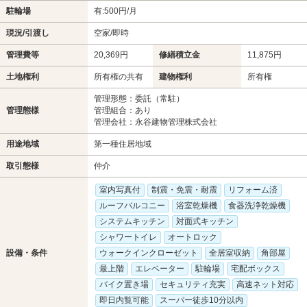
駐輪場
有:500円/月
現況/引渡し
空家/即時
管理費等
20,369円
修繕積立金
11,875円
土地権利
所有権の共有
建物権利
所有権
管理形態：委託（常駐）
管理態様
管理組合：あり
管理会社：永谷建物管理株式会社
用途地域
第一種住居地域
取引態様
仲介
室内写真付
制震・免震・耐震
リフォーム済
ルーフバルコニー
浴室乾燥機
食器洗浄乾燥機
システムキッチン
対面式キッチン
シャワートイレ
オートロック
設備・条件
ウォークインクローゼット
全居室収納
角部屋
最上階
エレベーター
駐輪場
宅配ボックス
バイク置き場
セキュリティ充実
高速ネット対応
即日内覧可能
スーパー徒歩10分以内