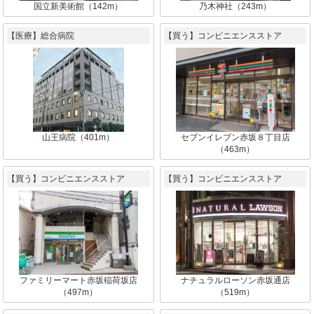
国立新美術館（142m）
乃木神社（243m）
【医療】総合病院
【買う】コンビニエンスストア
山王病院（401m）
セブンイレブン赤坂８丁目店
（463m）
【買う】コンビニエンスストア
【買う】コンビニエンスストア
ファミリーマート赤坂稲荷坂店
ナチュラルローソン赤坂通店
（497m）
（519m）