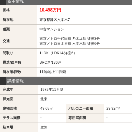
基本情報
10,498万円
価格
所在地
東京都港区六本木7
種類
中古マンション
東京メトロ千代田線 乃木坂駅 徒歩3分
交通
東京メトロ日比谷線 六本木駅 徒歩6分
間取り
1LDK（LDK14/洋室6）
構造/総戸数
SRC造/136戸
所在階/階数
11階/地上11階建
詳細情報
完成年
1972年11月築
採光面
北東
建物面積
49.68㎡
バルコニー面積
29.92m²
-
-
テラス面積
専用庭面積
駐車場
空無