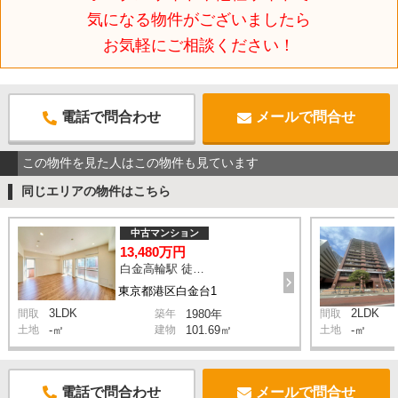
気になる物件がございましたら
お気軽にご相談ください！
電話で問合わせ
メールで問合せ
この物件を見た人はこの物件も見ています
同じエリアの物件はこちら
中古マンション
13,480万円
白金高輪駅 徒歩6分
東京都港区白金台1
3LDK
2LDK
間取
築年
1980年
間取
土地
-㎡
建物
101.69㎡
土地
-㎡
電話で問合わせ
メールで問合せ