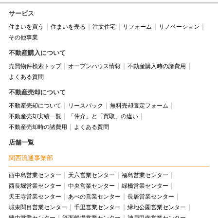
サービス
住まいを買う
住まいを売る
注文住宅
リフォーム
リノベーション
その他事業
不動産購入について
売買物件検索トップ
オープンハウス情報
不動産購入時の諸費用
よくある質問
不動産売却について
不動産売却について
リースバック
無料売却査定フォーム
不動産売却実績一覧
「仲介」と「買取」の違い
不動産売却時の諸費用
よくある質問
店舗一覧
関西流通事業部
西中島営業センター
天六営業センター
福島営業センター
西長堀営業センター
中央営業センター
緑橋営業センター
天王寺営業センター
あべの営業センター
長居営業センター
城東関目営業センター
千里営業センター
緑地公園営業センター