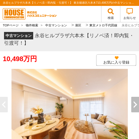
永谷ヒルプラザ六本木【リノベ済！即内覧・引渡可！】 東京都港区六本木710,498万円の中古マンション2026年5月下旬リノベーション済！東南・北東角住戸！11階部分 最上階広々ルーフバルコニー付！｜株式会社ハウスコミュニケーション
検索
お知らせ
>
>
TOPページ
>
物件検索
>
中古マンション
港区
東京メトロ千代田線
永谷ヒルプ
永谷ヒルプラザ六本木【リノベ済！即内覧・
中古マンション
引渡可！】
10,498万円
お気に入り登録