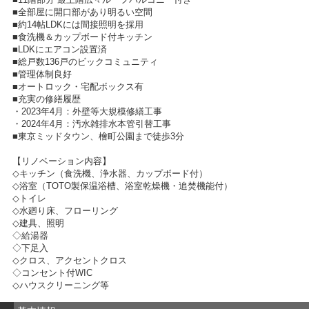
■全部屋に開口部があり明るい空間
■約14帖LDKには間接照明を採用
■食洗機＆カップボード付キッチン
■LDKにエアコン設置済
■総戸数136戸のビックコミュニティ
■管理体制良好
■オートロック・宅配ボックス有
■充実の修繕履歴
・2023年4月：外壁等大規模修繕工事
・2024年4月：汚水雑排水本管引替工事
■東京ミッドタウン、檜町公園まで徒歩3分
【リノベーション内容】
◇キッチン（食洗機、浄水器、カップボード付）
◇浴室（TOTO製保温浴槽、浴室乾燥機・追焚機能付）
◇トイレ
◇水廻り床、フローリング
◇建具、照明
◇給湯器
◇下足入
◇クロス、アクセントクロス
◇コンセント付WIC
◇ハウスクリーニング等