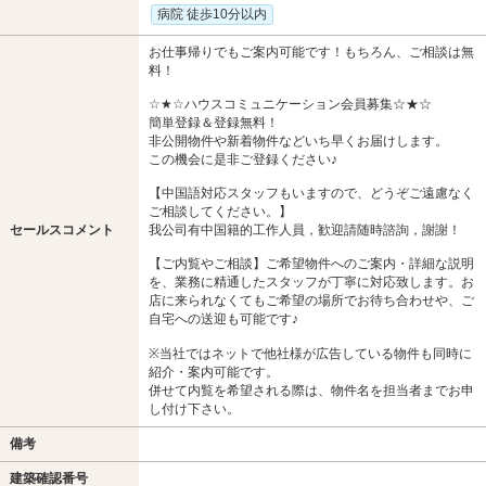
病院 徒歩10分以内
お仕事帰りでもご案内可能です！もちろん、ご相談は無
料！
☆★☆ハウスコミュニケーション会員募集☆★☆
簡単登録＆登録無料！
非公開物件や新着物件などいち早くお届けします。
この機会に是非ご登録ください♪
【中国語対応スタッフもいますので、どうぞご遠慮なく
ご相談してください。】
セールスコメント
我公司有中国籍的工作人員，歓迎請随時諮詢，謝謝！
【ご内覧やご相談】ご希望物件へのご案内・詳細な説明
を、業務に精通したスタッフが丁寧に対応致します。お
店に来られなくてもご希望の場所でお待ち合わせや、ご
自宅への送迎も可能です♪
※当社ではネットで他社様が広告している物件も同時に
紹介・案内可能です。
併せて内覧を希望される際は、物件名を担当者までお申
し付け下さい。
備考
建築確認番号