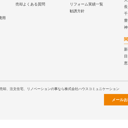
売却よくある質問
リフォーム実績一覧
長
勧誘方針
千
費用
豊
神
関
新
目
恵
売却、注文住宅、リノベーションの事なら株式会社ハウスコミュニケーション
メールお