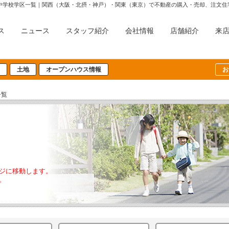
中学校学区一覧｜関西（大阪・北摂・神戸）・関東（東京）で不動産の購入・売却、注文住
ス
ニュース
スタッフ紹介
会社情報
店舗紹介
来
土地
オープンハウス情報
お
一覧
ジに移動します。
。