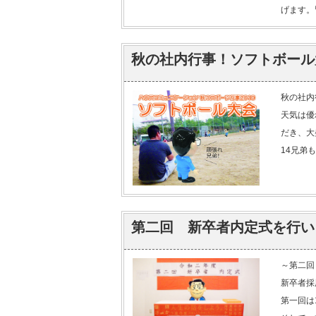
げます。
秋の社内行事！ソフトボール
秋の社内
天気は優
だき、大
14兄弟
第二回 新卒者内定式を行い
～第二回
新卒者採
第一回は