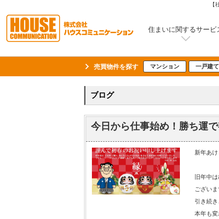
【
住まいに関するサービ
売買物件を探す
マンション
一戸建て
ブログ
今日から仕事始め！勝ち運で
新年あけ
旧年中は
ございま
引き続き
本年も変