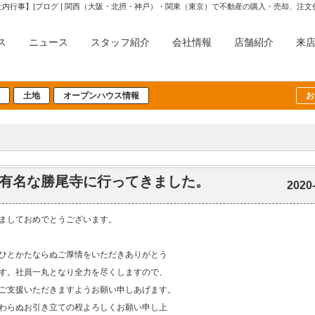
社内行事】|ブログ | 関西（大阪・北摂・神戸）・関東（東京）で不動産の購入・売却、注
ス
ニュース
スタッフ紹介
会社情報
店舗紹介
来
土地
オープンハウス情報
お
有名な勝尾寺に行ってきました。
2020
ましておめでとうございます。
ひとかたならぬご厚情をいただきありがとう
す。社員一丸となり全力を尽くしますので、
ご支援いただきますようお願い申しあげます。
わらぬお引き立ての程よろしくお願い申し上