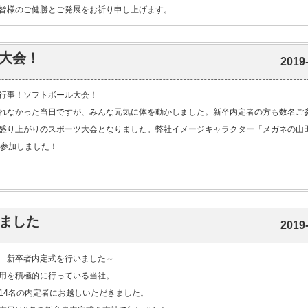
皆様のご健勝とご発展をお祈り申し上げます。
大会！
2019
行事！ソフトボール大会！
れなかった当日ですが、みんな元気に体を動かしました。新卒内定者の方も数名ご
盛り上がりのスポーツ大会となりました。弊社イメージキャラクター「メガネの山
も参加しました！
ました
2019
 新卒者内定式を行いました～
用を積極的に行っている当社。
14名の内定者にお越しいただきました。