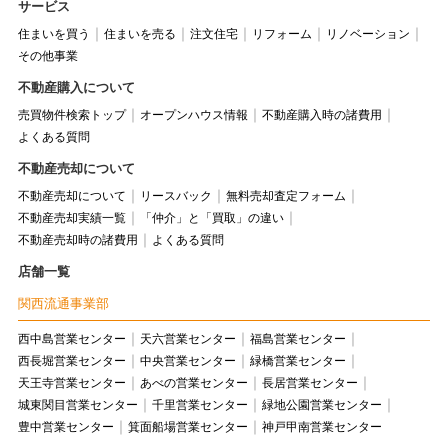
サービス
住まいを買う
住まいを売る
注文住宅
リフォーム
リノベーション
その他事業
不動産購入について
売買物件検索トップ
オープンハウス情報
不動産購入時の諸費用
よくある質問
不動産売却について
不動産売却について
リースバック
無料売却査定フォーム
不動産売却実績一覧
「仲介」と「買取」の違い
不動産売却時の諸費用
よくある質問
店舗一覧
関西流通事業部
西中島営業センター
天六営業センター
福島営業センター
西長堀営業センター
中央営業センター
緑橋営業センター
天王寺営業センター
あべの営業センター
長居営業センター
城東関目営業センター
千里営業センター
緑地公園営業センター
豊中営業センター
箕面船場営業センター
神戸甲南営業センター