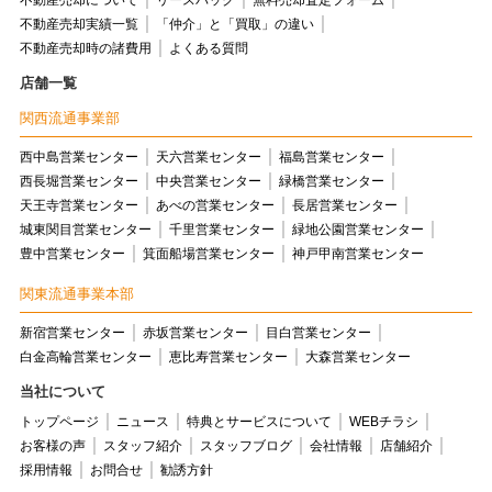
不動産売却について
リースバック
無料売却査定フォーム
不動産売却実績一覧
「仲介」と「買取」の違い
不動産売却時の諸費用
よくある質問
店舗一覧
関西流通事業部
西中島営業センター
天六営業センター
福島営業センター
西長堀営業センター
中央営業センター
緑橋営業センター
天王寺営業センター
あべの営業センター
長居営業センター
城東関目営業センター
千里営業センター
緑地公園営業センター
豊中営業センター
箕面船場営業センター
神戸甲南営業センター
関東流通事業本部
新宿営業センター
赤坂営業センター
目白営業センター
白金高輪営業センター
恵比寿営業センター
大森営業センター
当社について
トップページ
ニュース
特典とサービスについて
WEBチラシ
お客様の声
スタッフ紹介
スタッフブログ
会社情報
店舗紹介
採用情報
お問合せ
勧誘方針