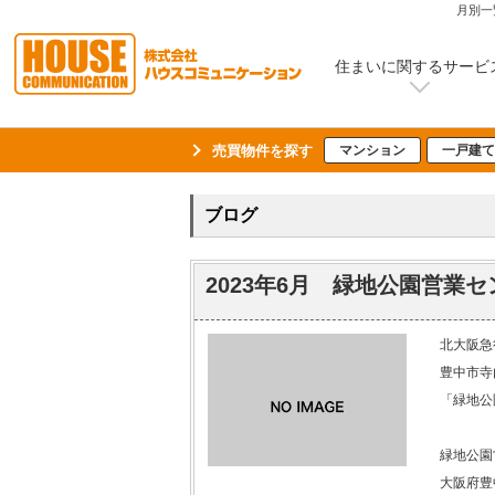
月別一
住まいに関するサービ
売買物件を探す
マンション
一戸建て
ブログ
2023年6月 緑地公園営
北大阪急
豊中市寺
「緑地公
緑地公園
大阪府豊