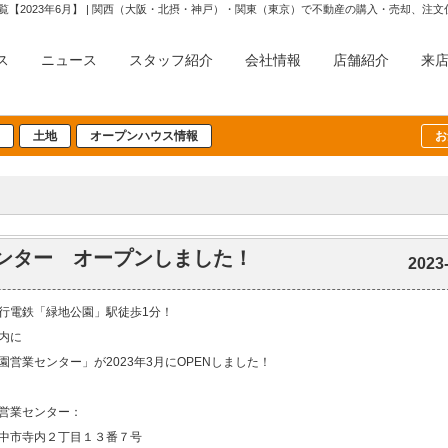
覧【2023年6月】 | 関西（大阪・北摂・神戸）・関東（東京）で不動産の購入・売却、
ス
ニュース
スタッフ紹介
会社情報
店舗紹介
来
土地
オープンハウス情報
お
業センター オープンしました！
2023
行電鉄「緑地公園」駅徒歩1分！
内に
園営業センター」が2023年3月にOPENしました！
営業センター：
中市寺内２丁目１３番７号