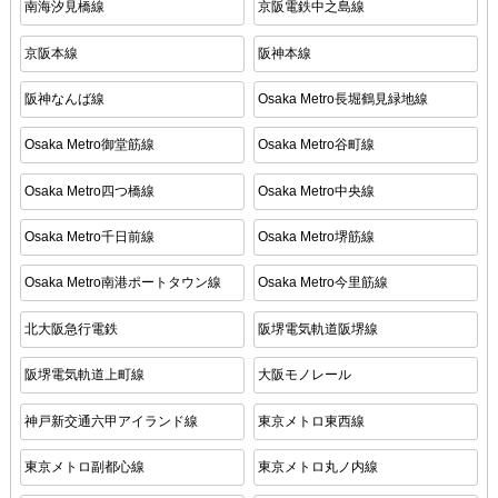
南海汐見橋線
京阪電鉄中之島線
京阪本線
阪神本線
阪神なんば線
Osaka Metro長堀鶴見緑地線
Osaka Metro御堂筋線
Osaka Metro谷町線
Osaka Metro四つ橋線
Osaka Metro中央線
Osaka Metro千日前線
Osaka Metro堺筋線
Osaka Metro南港ポートタウン線
Osaka Metro今里筋線
北大阪急行電鉄
阪堺電気軌道阪堺線
阪堺電気軌道上町線
大阪モノレール
神戸新交通六甲アイランド線
東京メトロ東西線
東京メトロ副都心線
東京メトロ丸ノ内線