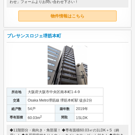
わせ」フォームよりお問い合わせ下さい！
物件情報はこちら
プレサンスロジェ堺筋本町
大阪府大阪市中央区南本町1-4-9
所在地
Osaka Metro堺筋線 堺筋本町駅 徒歩2分
交通
54戸
2019年
総戸数
築年数
2
専有面積
間取
60.03m
1SLDK
◆11階部分・南向き・角部屋！ ◆専有面積60.03㎡の1LDK＋S（納