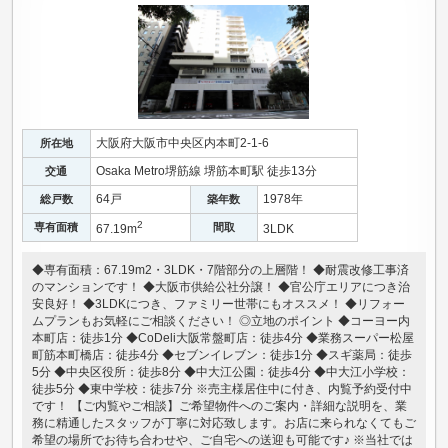
大阪府大阪市中央区内本町2-1-6
所在地
Osaka Metro堺筋線 堺筋本町駅 徒歩13分
交通
64戸
1978年
総戸数
築年数
2
専有面積
間取
67.19m
3LDK
◆専有面積：67.19m2・3LDK・7階部分の上層階！ ◆耐震改修工事済
のマンションです！ ◆大阪市供給公社分譲！ ◆官公庁エリアにつき治
安良好！ ◆3LDKにつき、ファミリー世帯にもオススメ！ ◆リフォー
ムプランもお気軽にご相談ください！ ◎立地のポイント ◆コーヨー内
本町店：徒歩1分 ◆CoDeli大阪常盤町店：徒歩4分 ◆業務スーパー松屋
町筋本町橋店：徒歩4分 ◆セブンイレブン：徒歩1分 ◆スギ薬局：徒歩
5分 ◆中央区役所：徒歩8分 ◆中大江公園：徒歩4分 ◆中大江小学校：
徒歩5分 ◆東中学校：徒歩7分 ※売主様居住中に付き、内覧予約受付中
です！ 【ご内覧やご相談】ご希望物件へのご案内・詳細な説明を、業
務に精通したスタッフが丁寧に対応致します。お店に来られなくてもご
希望の場所でお待ち合わせや、ご自宅への送迎も可能です♪ ※当社では