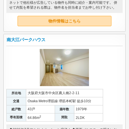
ネットで他社様が広告している物件も同時に紹介・案内可能です。 併
せて内覧を希望される際は、物件名を担当者までお申し付け下さい。
物件情報はこちら
南大江パークハウス
大阪府大阪市中央区農人橋2-2-11
所在地
Osaka Metro堺筋線 堺筋本町駅 徒歩10分
交通
43戸
1979年
総戸数
築年数
2
専有面積
間取
64.86m
2LDK