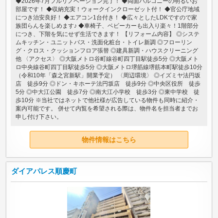
◆2026年7月フルリノベーション完了！ ◆両面バルコニーの明るいお
部屋です！ ◆収納充実！ウォークインクローゼット付！ ◆官公庁地域
につき治安良好！ ◆エアコン1台付き！ ◆広々としたLDKですので家
族団らんを楽しめます♪ ◆車椅子、ベビーカーも出入り楽々！1階部分
につき、下階を気にせず生活できます！ 【リフォーム内容】 ◎システ
ムキッチン・ユニットバス・洗面化粧台・トイレ新調 ◎フローリン
グ・クロス・クッションフロア張替 ◎建具新調・ハウスクリーニング
他 〈アクセス〉 ◎大阪メトロ谷町線谷町四丁目駅徒歩5分 ◎大阪メト
ロ中央線谷町四丁目駅徒歩5分 ◎大阪メトロ堺筋線堺筋本町駅徒歩10分
（令和10年「森之宮新駅」開業予定） 〈周辺環境〉 ◎イズミヤ法円坂
店 徒歩9分 ◎ドン・キホーテ法円坂店 徒歩9分 ◎中央区役所 徒歩
5分 ◎中大江公園 徒歩7分 ◎南大江小学校 徒歩3分 ◎東中学校 徒
歩10分 ※当社ではネットで他社様が広告している物件も同時に紹介・
案内可能です。 併せて内覧を希望される際は、物件名を担当者までお
申し付け下さい。
物件情報はこちら
ダイアパレス順慶町