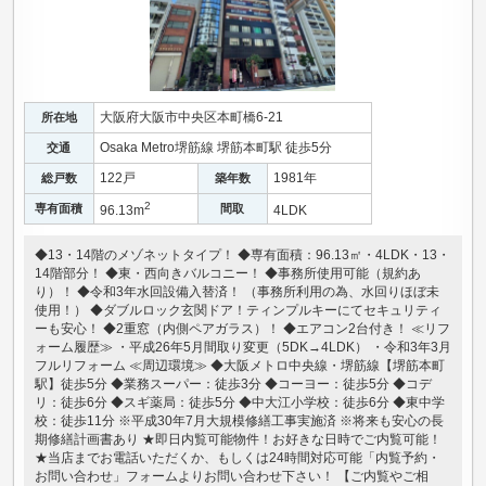
大阪府大阪市中央区本町橋6-21
所在地
Osaka Metro堺筋線 堺筋本町駅 徒歩5分
交通
122戸
1981年
総戸数
築年数
2
専有面積
間取
96.13m
4LDK
◆13・14階のメゾネットタイプ！ ◆専有面積：96.13㎡・4LDK・13・
14階部分！ ◆東・西向きバルコニー！ ◆事務所使用可能（規約あ
り）！ ◆令和3年水回設備入替済！ （事務所利用の為、水回りほぼ未
使用！） ◆ダブルロック玄関ドア！ティンプルキーにてセキュリティ
ーも安心！ ◆2重窓（内側ペアガラス）！ ◆エアコン2台付き！ ≪リフ
ォーム履歴≫ ・平成26年5月間取り変更（5DK→4LDK） ・令和3年3月
フルリフォーム ≪周辺環境≫ ◆大阪メトロ中央線・堺筋線【堺筋本町
駅】徒歩5分 ◆業務スーパー：徒歩3分 ◆コーヨー：徒歩5分 ◆コデ
リ：徒歩6分 ◆スギ薬局：徒歩5分 ◆中大江小学校：徒歩6分 ◆東中学
校：徒歩11分 ※平成30年7月大規模修繕工事実施済 ※将来も安心の長
期修繕計画書あり ★即日内覧可能物件！お好きな日時でご内覧可能！
★当店までお電話いただくか、もしくは24時間対応可能「内覧予約・
お問い合わせ」フォームよりお問い合わせ下さい！ 【ご内覧やご相