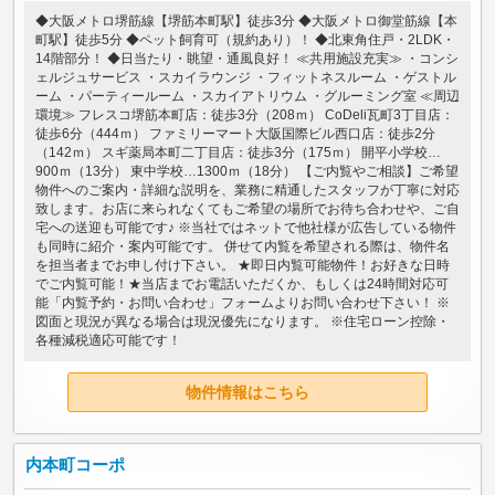
◆大阪メトロ堺筋線【堺筋本町駅】徒歩3分 ◆大阪メトロ御堂筋線【本
町駅】徒歩5分 ◆ペット飼育可（規約あり）！ ◆北東角住戸・2LDK・
14階部分！ ◆日当たり・眺望・通風良好！ ≪共用施設充実≫ ・コンシ
ェルジュサービス ・スカイラウンジ ・フィットネスルーム ・ゲストル
ーム ・パーティールーム ・スカイアトリウム ・グルーミング室 ≪周辺
環境≫ フレスコ堺筋本町店：徒歩3分（208ｍ） CoDeli瓦町3丁目店：
徒歩6分（444ｍ） ファミリーマート大阪国際ビル西口店：徒歩2分
（142ｍ） スギ薬局本町二丁目店：徒歩3分（175ｍ） 開平小学校…
900ｍ（13分） 東中学校…1300ｍ（18分） 【ご内覧やご相談】ご希望
物件へのご案内・詳細な説明を、業務に精通したスタッフが丁寧に対応
致します。お店に来られなくてもご希望の場所でお待ち合わせや、ご自
宅への送迎も可能です♪ ※当社ではネットで他社様が広告している物件
も同時に紹介・案内可能です。 併せて内覧を希望される際は、物件名
を担当者までお申し付け下さい。 ★即日内覧可能物件！お好きな日時
でご内覧可能！★当店までお電話いただくか、もしくは24時間対応可
能「内覧予約・お問い合わせ」フォームよりお問い合わせ下さい！ ※
図面と現況が異なる場合は現況優先になります。 ※住宅ローン控除・
各種減税適応可能です！
物件情報はこちら
内本町コーポ