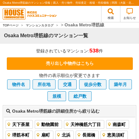
Osaka Metro堺筋線のマンション情報｜購入・売り物件、売却査定・相場・売却価格｜関西（大阪・北摂・神戸）・関東（東京）で不動産の購入・売却、注文住宅、リノベーションの事なら株式会社ハウスコミュニケーション
検索
お知らせ
>
Osaka Metro堺筋線
TOPページ
>
マンションカタログ
>
Osaka Metro堺筋線のマンション一覧
538
登録されているマンション:
件
売り出し中物件はこちら
物件の表示順位が変更できます
物件名
所在地
交通
徒歩分数
築年月
規模
総戸数
Osaka Metro堺筋線の詳細住所から絞り込む
天下茶屋
動物園前
天神橋筋六丁目
南森町
堺筋本町
扇町
北浜
長堀橋
恵美須町