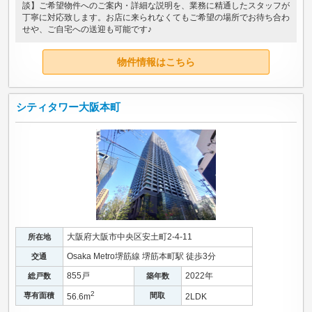
談】ご希望物件へのご案内・詳細な説明を、業務に精通したスタッフが
丁寧に対応致します。お店に来られなくてもご希望の場所でお待ち合わ
せや、ご自宅への送迎も可能です♪
物件情報はこちら
シティタワー大阪本町
大阪府大阪市中央区安土町2-4-11
所在地
Osaka Metro堺筋線 堺筋本町駅 徒歩3分
交通
855戸
2022年
総戸数
築年数
2
専有面積
間取
56.6m
2LDK