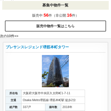
募集中物件一覧
56
16
販売中:
件（非公開:
件）
販売中物件一覧はこちら
次の10件>>
プレサンスレジェンド堺筋本町タワー
大阪府大阪市中央区久太郎町1-7-11
所在地
Osaka Metro堺筋線 堺筋本町駅 徒歩2分
交通
337戸
2018年
総戸数
築年数