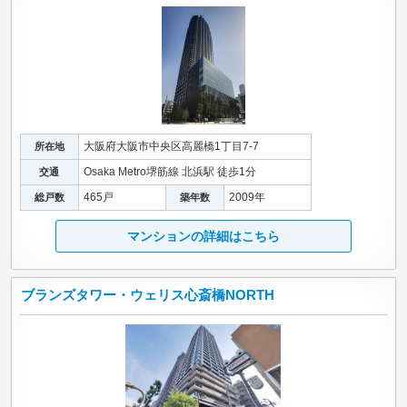
大阪府大阪市中央区高麗橋1丁目7-7
所在地
Osaka Metro堺筋線 北浜駅 徒歩1分
交通
465戸
2009年
総戸数
築年数
マンションの詳細はこちら
ブランズタワー・ウェリス心斎橋NORTH