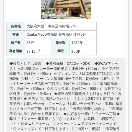
大阪府大阪市中央区南船場1-7-8
所在地
Osaka Metro堺筋線 長堀橋駅 徒歩5分
交通
88戸
1982年
総戸数
築年数
2
専有面積
間取
37.12m
2LDK
◆収益としても最適！ ◆専有面積：37.12㎡・2DK！ ◆3WAYアクセ
ス！ ≪周辺環境≫ コーヨー南船場店：徒歩5分（395ｍ） ライフ堺筋
本町店：徒歩7分（495ｍ） セブンイレブン大阪南船場1丁目北店：徒
歩2分（148ｍ） ローソン大阪南船場一丁目店：徒歩3分（167ｍ） フ
ァミリーマート博労町一丁目店：徒歩4分（265ｍ） スギ薬局南船場
店：徒歩4分（306ｍ） クリスタ長堀：徒歩12分（900ｍ） 大阪市中央
区役所：徒歩7分（548ｍ） ★即日内覧可能物件！お好きな日時でご内
覧可能！★ 当店までお電話いただくか、もしくは24時間対応可能「内
覧予約・お問い合わせ」フォームよりお問い合わせ下さい！業務に精通
したスタッフが丁寧に対応致します。ご来店が困難な場合は、ご希望場
所でのお待ち合わせも可能です。 ★お好きな仕様にリフォーム可能★
弊社『リフォーム事業部』もございますので、お気軽にご相談下さ
い！！ 仲介→リフォーム・リノベーション→アフターフォローまで
「ワンストップ」でご対応致します！ 【ご内覧やご相談】ご希望物件