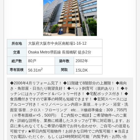
大阪府大阪市中央区南船場1-16-12
所在地
Osaka Metro堺筋線 長堀橋駅 徒歩2分
交通
80戸
2002年
総戸数
築年数
2
専有面積
間取
56.31m
1SLDK
◆2006年4月リフォーム完了！ ◆11階建て8階部分の上層階！ ◆南向
き・角部屋・日当たり眺望良好！ ◆ペット飼育可（規約あり）！ ◆キ
ッチンにはカップボード＆パントリー付き！ ◆宅配ボックス付き！ ◆
食洗機付きですので家事の時間も短縮できます！ ◆玄関スペースには
アルコーブ付き！ ≪リノベーション内容≫ 新規…キッチン・浴室・洗
面室 張替…クロス・フローリング etc… ※修繕準備金：309，705円
（※専有面積㎡×5，500円） 【ご内覧やご相談】ご希望物件へのご案
内・詳細な説明を、業務に精通したスタッフが丁寧に対応致します。お
店に来られなくてもご希望の場所でお待ち合わせや、ご自宅への送迎も
可能です♪ ★即日内覧可能物件！お好きな日時でご内覧可能！★当店ま
でお電話いただくか、もしくは24時間対応可能「内覧予約・お問い合