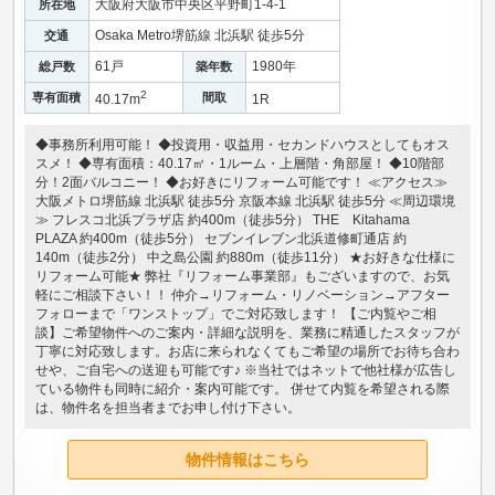
大阪府大阪市中央区平野町1-4-1
所在地
Osaka Metro堺筋線 北浜駅 徒歩5分
交通
61戸
1980年
総戸数
築年数
2
専有面積
間取
40.17m
1R
◆事務所利用可能！ ◆投資用・収益用・セカンドハウスとしてもオス
スメ！ ◆専有面積：40.17㎡・1ルーム・上層階・角部屋！ ◆10階部
分！2面バルコニー！ ◆お好きにリフォーム可能です！ ≪アクセス≫
大阪メトロ堺筋線 北浜駅 徒歩5分 京阪本線 北浜駅 徒歩5分 ≪周辺環境
≫ フレスコ北浜プラザ店 約400m（徒歩5分） THE Kitahama
PLAZA 約400m（徒歩5分） セブンイレブン北浜道修町通店 約
140m（徒歩2分） 中之島公園 約880m（徒歩11分） ★お好きな仕様に
リフォーム可能★ 弊社『リフォーム事業部』もございますので、お気
軽にご相談下さい！！ 仲介→リフォーム・リノベーション→アフター
フォローまで「ワンストップ」でご対応致します！ 【ご内覧やご相
談】ご希望物件へのご案内・詳細な説明を、業務に精通したスタッフが
丁寧に対応致します。お店に来られなくてもご希望の場所でお待ち合わ
せや、ご自宅への送迎も可能です♪ ※当社ではネットで他社様が広告し
ている物件も同時に紹介・案内可能です。 併せて内覧を希望される際
は、物件名を担当者までお申し付け下さい。
物件情報はこちら