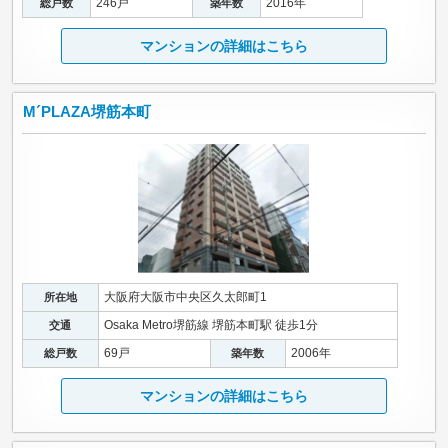
246戸
2016年
総戸数
築年数
マンションの詳細はこちら
M´PLAZA堺筋本町
大阪府大阪市中央区久太郎町1
所在地
Osaka Metro堺筋線 堺筋本町駅 徒歩1分
交通
69戸
2006年
総戸数
築年数
マンションの詳細はこちら