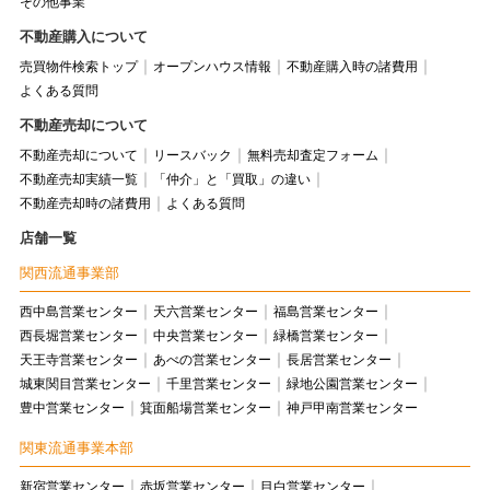
その他事業
不動産購入について
売買物件検索トップ
オープンハウス情報
不動産購入時の諸費用
よくある質問
不動産売却について
不動産売却について
リースバック
無料売却査定フォーム
不動産売却実績一覧
「仲介」と「買取」の違い
不動産売却時の諸費用
よくある質問
店舗一覧
関西流通事業部
西中島営業センター
天六営業センター
福島営業センター
西長堀営業センター
中央営業センター
緑橋営業センター
天王寺営業センター
あべの営業センター
長居営業センター
城東関目営業センター
千里営業センター
緑地公園営業センター
豊中営業センター
箕面船場営業センター
神戸甲南営業センター
関東流通事業本部
新宿営業センター
赤坂営業センター
目白営業センター