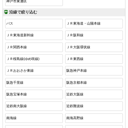
神戸市東灘区
沿線で絞り込む
バス
ＪＲ東海道・山陽本線
ＪＲ東海道新幹線
ＪＲ阪和線
ＪＲ関西本線
ＪＲ大阪環状線
ＪＲ桜島線(ゆめ咲線)
ＪＲ東西線
ＪＲおおさか東線
阪急神戸本線
阪急千里線
阪急京都本線
阪急宝塚本線
近鉄大阪線
近鉄南大阪線
近鉄難波線
南海線
南海高野線