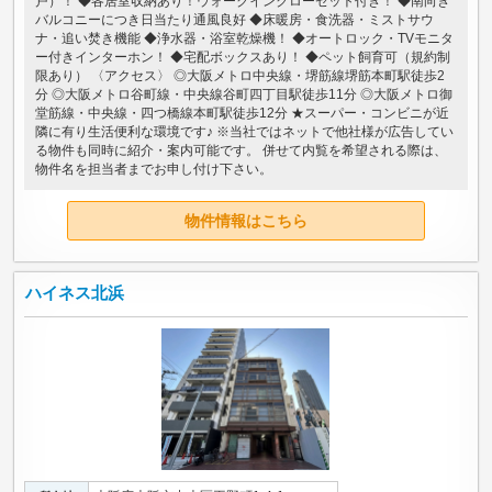
戸）！ ◆各居室収納あり！ウォークインクローゼット付き！ ◆南向き
バルコニーにつき日当たり通風良好 ◆床暖房・食洗器・ミストサウ
ナ・追い焚き機能 ◆浄水器・浴室乾燥機！ ◆オートロック・TVモニタ
ー付きインターホン！ ◆宅配ボックスあり！ ◆ペット飼育可（規約制
限あり） 〈アクセス〉 ◎大阪メトロ中央線・堺筋線堺筋本町駅徒歩2
分 ◎大阪メトロ谷町線・中央線谷町四丁目駅徒歩11分 ◎大阪メトロ御
堂筋線・中央線・四つ橋線本町駅徒歩12分 ★スーパー・コンビニが近
隣に有り生活便利な環境です♪ ※当社ではネットで他社様が広告してい
る物件も同時に紹介・案内可能です。 併せて内覧を希望される際は、
物件名を担当者までお申し付け下さい。
物件情報はこちら
ハイネス北浜