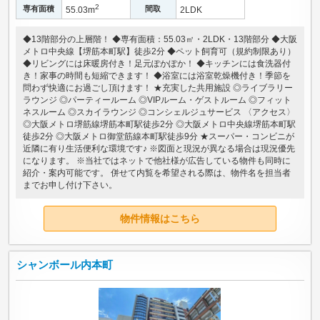
2
専有面積
間取
55.03m
2LDK
◆13階部分の上層階！ ◆専有面積：55.03㎡・2LDK・13階部分 ◆大阪
メトロ中央線【堺筋本町駅】徒歩2分 ◆ペット飼育可（規約制限あり）
◆リビングには床暖房付き！足元ぽかぽか！ ◆キッチンには食洗器付
き！家事の時間も短縮できます！ ◆浴室には浴室乾燥機付き！季節を
問わず快適にお過ごし頂けます！ ★充実した共用施設 ◎ライブラリー
ラウンジ ◎パーティールーム ◎VIPルーム・ゲストルーム ◎フィット
ネスルーム ◎スカイラウンジ ◎コンシェルジュサービス 〈アクセス〉
◎大阪メトロ堺筋線堺筋本町駅徒歩2分 ◎大阪メトロ中央線堺筋本町駅
徒歩2分 ◎大阪メトロ御堂筋線本町駅徒歩9分 ★スーパー・コンビニが
近隣に有り生活便利な環境です♪ ※図面と現況が異なる場合は現況優先
になります。 ※当社ではネットで他社様が広告している物件も同時に
紹介・案内可能です。 併せて内覧を希望される際は、物件名を担当者
までお申し付け下さい。
物件情報はこちら
シャンボール内本町