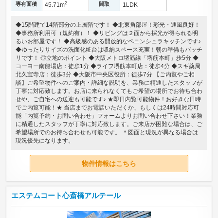
2
専有面積
間取
45.71m
1LDK
◆15階建て14階部分の上層階です！ ◆北東角部屋！彩光・通風良好！
◆事務所利用可（規約有）！ ◆リビングは２面から採光が得られる明
るいお部屋です！ ◆高級感のある開放的なペニンシュラキッチンです♪
◆ゆったりサイズの洗面化粧台は収納スペース充実！朝の準備もバッチ
リです！ ◎立地のポイント ◆大阪メトロ堺筋線「堺筋本町」歩5分 ◆
コーヨー南船場店：徒歩1分 ◆ライフ堺筋本町店：徒歩4分 ◆スギ薬局
北久宝寺店：徒歩3分 ◆大阪市中央区役所：徒歩7分 【ご内覧やご相
談】ご希望物件へのご案内・詳細な説明を、業務に精通したスタッフが
丁寧に対応致します。お店に来られなくてもご希望の場所でお待ち合わ
せや、ご自宅への送迎も可能です♪ ★即日内覧可能物件！お好きな日時
でご内覧可能！★ 当店までお電話いただくか、もしくは24時間対応可
能「内覧予約・お問い合わせ」フォームよりお問い合わせ下さい！業務
に精通したスタッフが丁寧に対応致します。ご来店が困難な場合は、ご
希望場所でのお待ち合わせも可能です。 ＊図面と現況が異なる場合は
現況優先になります。
物件情報はこちら
エステムコート心斎橋アルテール