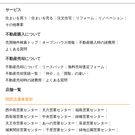
サービス
住まいを買う
住まいを売る
注文住宅
リフォーム
リノベーション
その他事業
不動産購入について
売買物件検索トップ
オープンハウス情報
不動産購入時の諸費用
よくある質問
不動産売却について
不動産売却について
リースバック
無料売却査定フォーム
不動産売却実績一覧
「仲介」と「買取」の違い
不動産売却時の諸費用
よくある質問
店舗一覧
関西流通事業部
西中島営業センター
天六営業センター
福島営業センター
西長堀営業センター
中央営業センター
緑橋営業センター
天王寺営業センター
あべの営業センター
長居営業センター
城東関目営業センター
千里営業センター
緑地公園営業センター