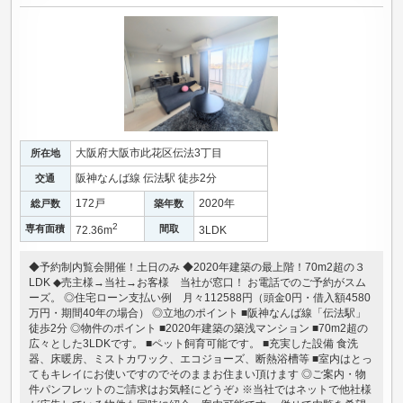
大阪府大阪市此花区伝法3丁目
所在地
阪神なんば線 伝法駅 徒歩2分
交通
172戸
2020年
総戸数
築年数
2
専有面積
間取
72.36m
3LDK
◆予約制内覧会開催！土日のみ ◆2020年建築の最上階！70m2超の３
LDK ◆売主様→当社→お客様 当社が窓口！ お電話でのご予約がスム
ーズ。 ◎住宅ローン支払い例 月々112588円（頭金0円・借入額4580
万円・期間40年の場合） ◎立地のポイント ■阪神なんば線「伝法駅」
徒歩2分 ◎物件のポイント ■2020年建築の築浅マンション ■70m2超の
広々とした3LDKです。 ■ペット飼育可能です。 ■充実した設備 食洗
器、床暖房、ミストカワック、エコジョーズ、断熱浴槽等 ■室内はとっ
てもキレイにお使いですのでそのままお住まい頂けます ◎ご案内・物
件パンフレットのご請求はお気軽にどうぞ♪ ※当社ではネットで他社様