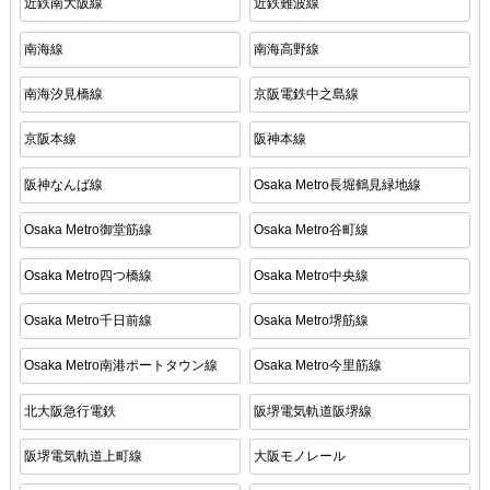
近鉄南大阪線
近鉄難波線
南海線
南海高野線
南海汐見橋線
京阪電鉄中之島線
京阪本線
阪神本線
阪神なんば線
Osaka Metro長堀鶴見緑地線
Osaka Metro御堂筋線
Osaka Metro谷町線
Osaka Metro四つ橋線
Osaka Metro中央線
Osaka Metro千日前線
Osaka Metro堺筋線
Osaka Metro南港ポートタウン線
Osaka Metro今里筋線
北大阪急行電鉄
阪堺電気軌道阪堺線
阪堺電気軌道上町線
大阪モノレール