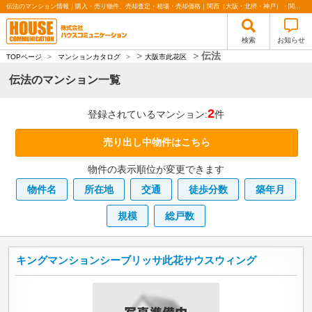
伝法のマンション情報｜購入・売り物件、売却査定・相場・売却価格｜関西（大阪・北摂・神戸）・関東（東京）で不動産の購入・売却、注文住宅、リノベーションの事なら株式会社ハウスコミュニケーション
検索
お知らせ
>
>
伝法
TOPページ
>
マンションカタログ
>
大阪市此花区
伝法のマンション一覧
2
登録されているマンション:
件
売り出し中物件はこちら
物件の表示順位が変更できます
物件名
所在地
交通
徒歩分数
築年月
規模
総戸数
キングマンションシーブリッサ此花サウスウィング