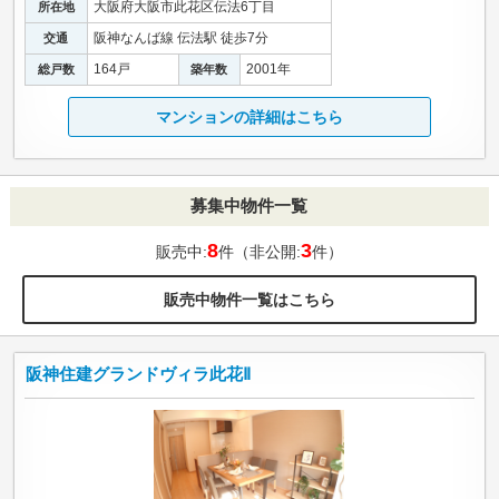
大阪府大阪市此花区伝法6丁目
所在地
阪神なんば線 伝法駅 徒歩7分
交通
164戸
2001年
総戸数
築年数
マンションの詳細はこちら
募集中物件一覧
8
3
販売中:
件（非公開:
件）
販売中物件一覧はこちら
阪神住建グランドヴィラ此花Ⅱ