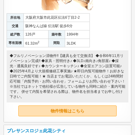
大阪府大阪市此花区伝法6丁目2-2
所在地
阪神なんば線 伝法駅 徒歩6分
交通
126戸
1994年
総戸数
築年数
2
専有面積
間取
61.32m
3LDK
◆フルリノベーション済物件!!【建具も全て交換済】 ◆令和6年11月リ
ノベーション完成!! ◆家具・照明付き♪ ◆3LD♪南向き♪角部屋♪ ◆採
光・通風良好です♪ ◆カウンターキッチン♪ ◆全室エアコン設置可能♪
◆2025年4月より大規模修繕工事実施♪ ★即日内覧可能物件！お好きな
日時でご内覧可能！★ 当店までお電話いただくか、もしくは24時間対
応可能「内覧予約・お問い合わせ」フォームよりお問い合わせ下さい！
※当社ではネットで他社様が広告している物件も同時に紹介・案内可能
です。 併せて内覧を希望される際は、物件名を担当者までお申し付け
下さい。
物件情報はこちら
プレサンスロジェ此花シティ