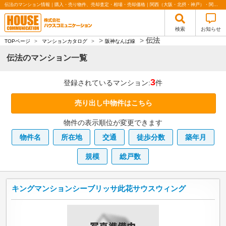
伝法のマンション情報｜購入・売り物件、売却査定・相場・売却価格｜関西（大阪・北摂・神戸）・関東（東京）で不動産の購入・売却、注文住宅、リノベーションの事なら株式会社ハウスコミュニケーション
検索
お知らせ
>
>
伝法
TOPページ
>
マンションカタログ
>
阪神なんば線
伝法のマンション一覧
3
登録されているマンション:
件
売り出し中物件はこちら
物件の表示順位が変更できます
物件名
所在地
交通
徒歩分数
築年月
規模
総戸数
キングマンションシーブリッサ此花サウスウィング