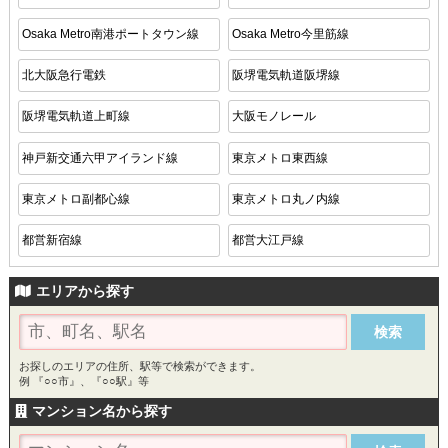
Osaka Metro南港ポートタウン線
Osaka Metro今里筋線
北大阪急行電鉄
阪堺電気軌道阪堺線
阪堺電気軌道上町線
大阪モノレール
神戸新交通六甲アイランド線
東京メトロ東西線
東京メトロ副都心線
東京メトロ丸ノ内線
都営新宿線
都営大江戸線
エリアから探す
お探しのエリアの住所、駅等で検索ができます。
例 『○○市』、『○○駅』等
マンション名から探す