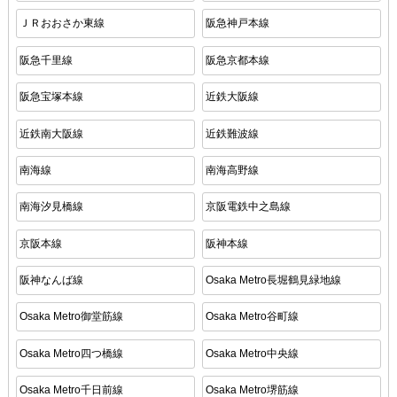
ＪＲおおさか東線
阪急神戸本線
阪急千里線
阪急京都本線
阪急宝塚本線
近鉄大阪線
近鉄南大阪線
近鉄難波線
南海線
南海高野線
南海汐見橋線
京阪電鉄中之島線
京阪本線
阪神本線
阪神なんば線
Osaka Metro長堀鶴見緑地線
Osaka Metro御堂筋線
Osaka Metro谷町線
Osaka Metro四つ橋線
Osaka Metro中央線
Osaka Metro千日前線
Osaka Metro堺筋線