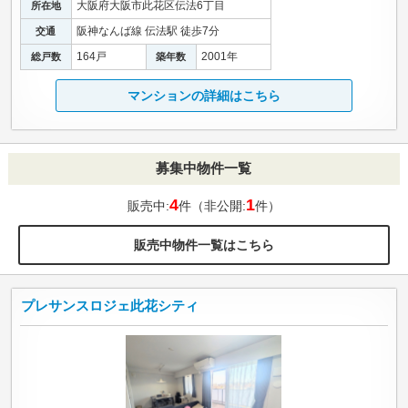
大阪府大阪市此花区伝法6丁目
所在地
阪神なんば線 伝法駅 徒歩7分
交通
164戸
2001年
総戸数
築年数
マンションの詳細はこちら
募集中物件一覧
4
1
販売中:
件（非公開:
件）
販売中物件一覧はこちら
プレサンスロジェ此花シティ