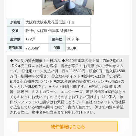
大阪府大阪市此花区伝法3丁目
所在地
阪神なんば線 伝法駅 徒歩2分
交通
172戸
2020年
総戸数
築年数
2
専有面積
間取
72.36m
3LDK
◆予約制内覧会開催！土日のみ ◆2020年建築の最上階！70m2超の３
LDK ◆売主様→当社→お客様 当社が窓口！ お電話でのご予約がスム
ーズ。 ◎住宅ローン支払い例 月々112588円（頭金0円・借入額4580
万円・期間40年の場合） ◎立地のポイント ■阪神なんば線「伝法駅」
徒歩2分 ◎物件のポイント ■2020年建築の築浅マンション ■70m2超の
広々とした3LDKです。 ■ペット飼育可能です。 ■充実した設備 食洗
器、床暖房、ミストカワック、エコジョーズ、断熱浴槽等 ■室内はとっ
てもキレイにお使いですのでそのままお住まい頂けます ◎ご案内・物
件パンフレットのご請求はお気軽にどうぞ♪ ※当社ではネットで他社様
が広告している物件も同時に紹介・案内可能です。 併せて内覧を希望
される際は、物件名を担当者までお申し付け下さい。
物件情報はこちら