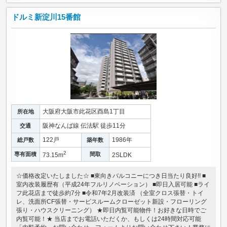
ドルミ新淀川15番館
大阪府大阪市此花区酉島1丁目
所在地
阪神なんば線 伝法駅 徒歩11分
交通
122戸
1986年
総戸数
築年数
2
専有面積
間取
73.15m
2SLDK
☆価格改定いたしました☆ ■東向きバルコニーにつき日当たり良好!! ■
室内改装履歴有（平成24年フルリノベーション） ■即日入居可能 ■ライ
フ此花店まで徒歩約7分 ■令和7年2月改装済 （全室クロス張替・トイ
レ、洗面所CF張替・サービスルームクローゼット新設・フローリング
張り・ハウスクリーニング） ★即日内覧可能物件！お好きな日時でご
内覧可能！★ 当店までお電話いただくか、もしくは24時間対応可能