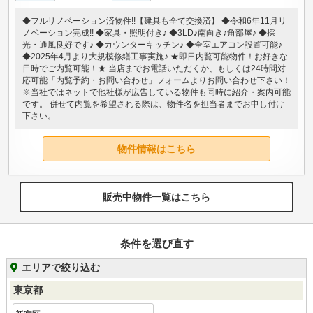
◆フルリノベーション済物件!!【建具も全て交換済】 ◆令和6年11月リ
ノベーション完成!! ◆家具・照明付き♪ ◆3LD♪南向き♪角部屋♪ ◆採
光・通風良好です♪ ◆カウンターキッチン♪ ◆全室エアコン設置可能♪
◆2025年4月より大規模修繕工事実施♪ ★即日内覧可能物件！お好きな
日時でご内覧可能！★ 当店までお電話いただくか、もしくは24時間対
応可能「内覧予約・お問い合わせ」フォームよりお問い合わせ下さい！
※当社ではネットで他社様が広告している物件も同時に紹介・案内可能
です。 併せて内覧を希望される際は、物件名を担当者までお申し付け
下さい。
物件情報はこちら
販売中物件一覧はこちら
条件を選び直す
エリアで絞り込む
東京都