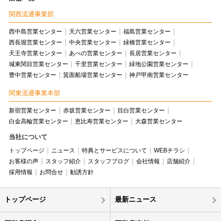
関西流通事業部
西中島営業センター
天六営業センター
福島営業センター
西長堀営業センター
中央営業センター
緑橋営業センター
天王寺営業センター
あべの営業センター
長居営業センター
城東関目営業センター
千里営業センター
緑地公園営業センター
豊中営業センター
箕面船場営業センター
神戸甲南営業センター
関東流通事業本部
新宿営業センター
赤坂営業センター
目白営業センター
白金高輪営業センター
恵比寿営業センター
大森営業センター
当社について
トップページ
ニュース
特典とサービスについて
WEBチラシ
お客様の声
スタッフ紹介
スタッフブログ
会社情報
店舗紹介
採用情報
お問合せ
勧誘方針
トップページ
最新ニュース