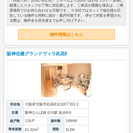
「内覧予約・お問い合わせ」フォームよりお問い合わせ下さい！業務に
精通したスタッフが丁寧に対応致します。ご来店が困難な場合は、ご希
望場所でのお待ち合わせも可能です。 ※当社ではネットで他社様が広
告している物件も同時に紹介・案内可能です。 併せて内覧を希望され
る際は、物件名を担当者までお申し付け下さい。
物件情報はこちら
阪神住建グランドヴィラ此花Ⅱ
大阪府大阪市此花区伝法6丁目2-2
所在地
阪神なんば線 伝法駅 徒歩6分
交通
126戸
1994年
総戸数
築年数
2
専有面積
間取
61.32m
3LDK