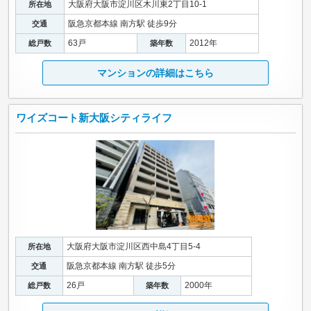
大阪府大阪市淀川区木川東2丁目10-1
所在地
阪急京都本線 南方駅 徒歩9分
交通
63戸
2012年
総戸数
築年数
マンションの詳細はこちら
ワイズコート新大阪シティライフ
大阪府大阪市淀川区西中島4丁目5-4
所在地
阪急京都本線 南方駅 徒歩5分
交通
26戸
2000年
総戸数
築年数