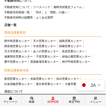
不動産売却について
不動産売却について
リースバック
無料売却査定フォーム
不動産売却実績一覧
「仲介」と「買取」の違い
不動産売却時の諸費用
よくある質問
店舗一覧
関西流通事業部
西中島営業センター
天六営業センター
福島営業センター
西長堀営業センター
中央営業センター
緑橋営業センター
天王寺営業センター
あべの営業センター
長居営業センター
城東関目営業センター
千里営業センター
緑地公園営業センター
豊中営業センター
箕面船場営業センター
神戸甲南営業センター
関東流通事業本部
新宿営業センター
赤坂営業センター
目白営業センター
白金高輪営業センター
恵比寿営業センター
大森営業センター
JA
当社について
トップページ
ニュース
特典とサービスについて
WEBチラシ
マイページ
検索
採用情報
来店予約
メニュー
お客様の声
スタッフ紹介
スタッフブログ
会社情報
店舗紹介