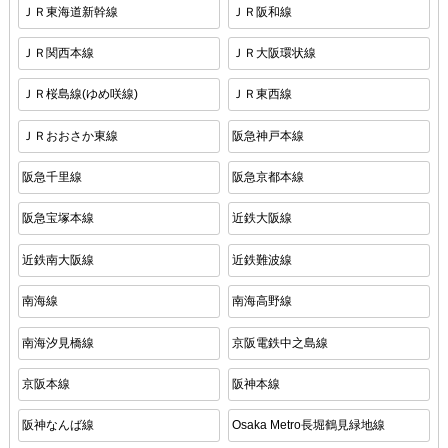
ＪＲ東海道新幹線
ＪＲ阪和線
ＪＲ関西本線
ＪＲ大阪環状線
ＪＲ桜島線(ゆめ咲線)
ＪＲ東西線
ＪＲおおさか東線
阪急神戸本線
阪急千里線
阪急京都本線
阪急宝塚本線
近鉄大阪線
近鉄南大阪線
近鉄難波線
南海線
南海高野線
南海汐見橋線
京阪電鉄中之島線
京阪本線
阪神本線
阪神なんば線
Osaka Metro長堀鶴見緑地線