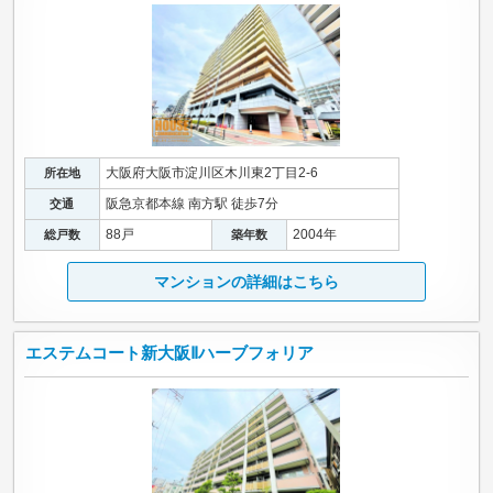
大阪府大阪市淀川区木川東2丁目2-6
所在地
阪急京都本線 南方駅 徒歩7分
交通
88戸
2004年
総戸数
築年数
マンションの詳細はこちら
エステムコート新大阪Ⅱハーブフォリア