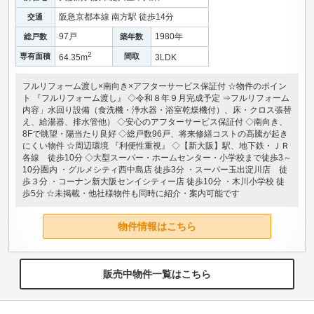
阪急京都本線 南方駅 徒歩14分
交通
97戸
1980年
総戸数
築年数
2
専有面積
間取
64.35m
3LDK
フルリフォーム渡し×南向き×アフターサービス保証付 ☆物件のポイン
ト 『フルリフォーム渡し』 ◇令和８年９月完成予定 ⇒フルリフォーム
内容」水回り設備（食洗機・浄水器・浴室乾燥機付）、床・クロス張替
え、給湯器、排水管他） ◇安心のアフターサービス保証付 ◇南向き、
8Fで眺望・陽当たり良好 ◇総戸数96戸、将来修繕コストの高騰が起き
にくい物件 ☆周辺環境 『利便性重視』 ◇【新大阪】駅、地下鉄・ＪＲ
各線 徒歩10分 ◇大型スーパー・ホームセンター・小学校まで徒歩3～
10分圏内 ・グルメシティ西中島店 徒歩3分 ・スーパー玉出淀川店 徒
歩３分 ・コーナン新大阪センイシティー店 徒歩10分 ・木川小学校 徒
歩5分 ☆未掲載・他社様物件も同時に紹介・案内可能です
物件情報はこちら
販売中物件一覧はこちら