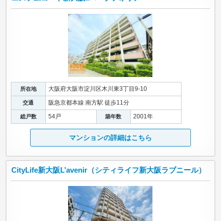
大阪府大阪市淀川区木川東3丁目9-10
所在地
阪急京都本線 南方駅 徒歩11分
交通
54戸
2001年
総戸数
築年数
マンションの詳細はこちら
CityLife新大阪L’avenir（シティライフ新大阪ラブニール）