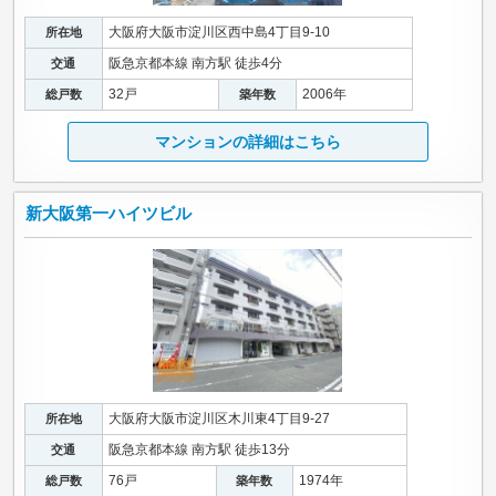
大阪府大阪市淀川区西中島4丁目9-10
所在地
阪急京都本線 南方駅 徒歩4分
交通
32戸
2006年
総戸数
築年数
マンションの詳細はこちら
新大阪第一ハイツビル
大阪府大阪市淀川区木川東4丁目9-27
所在地
阪急京都本線 南方駅 徒歩13分
交通
76戸
1974年
総戸数
築年数