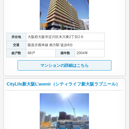
大阪府大阪市淀川区木川東2丁目2-6
所在地
阪急京都本線 南方駅 徒歩8分
交通
88戸
2004年
総戸数
築年数
マンションの詳細はこちら
CityLife新大阪L’avenir（シティライフ新大阪ラブニール）