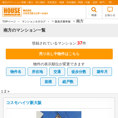
南方のマンション情報｜購入・売り物件、売却査定・相場・売却価格｜関西（大阪・北摂・神戸）・関東（東京）で不動産の購入・売却、注文住宅、リノベーションの事なら株式会社ハウスコミュニケーション
検索
お知らせ
>
>
南方
TOPページ
>
マンションカタログ
>
阪急京都本線
南方のマンション一覧
37
登録されているマンション:
件
売り出し中物件はこちら
物件の表示順位が変更できます
物件名
所在地
交通
徒歩分数
築年月
規模
総戸数
1
2
>
コスモハイツ新大阪