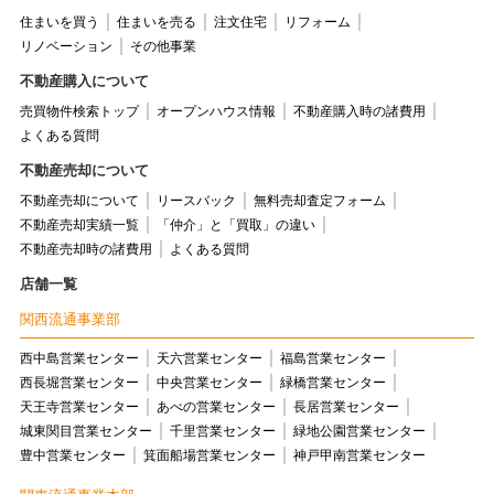
住まいを買う
住まいを売る
注文住宅
リフォーム
リノベーション
その他事業
不動産購入について
売買物件検索トップ
オープンハウス情報
不動産購入時の諸費用
よくある質問
不動産売却について
不動産売却について
リースバック
無料売却査定フォーム
不動産売却実績一覧
「仲介」と「買取」の違い
不動産売却時の諸費用
よくある質問
店舗一覧
関西流通事業部
西中島営業センター
天六営業センター
福島営業センター
西長堀営業センター
中央営業センター
緑橋営業センター
天王寺営業センター
あべの営業センター
長居営業センター
城東関目営業センター
千里営業センター
緑地公園営業センター
豊中営業センター
箕面船場営業センター
神戸甲南営業センター