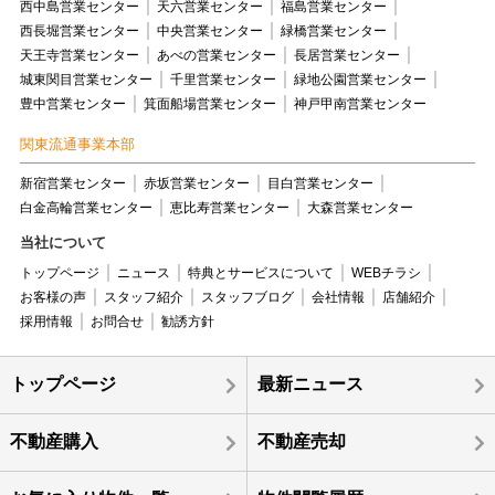
西中島営業センター
天六営業センター
福島営業センター
西長堀営業センター
中央営業センター
緑橋営業センター
天王寺営業センター
あべの営業センター
長居営業センター
城東関目営業センター
千里営業センター
緑地公園営業センター
豊中営業センター
箕面船場営業センター
神戸甲南営業センター
関東流通事業本部
新宿営業センター
赤坂営業センター
目白営業センター
白金高輪営業センター
恵比寿営業センター
大森営業センター
当社について
トップページ
ニュース
特典とサービスについて
WEBチラシ
お客様の声
スタッフ紹介
スタッフブログ
会社情報
店舗紹介
採用情報
お問合せ
勧誘方針
トップページ
最新ニュース
不動産購入
不動産売却