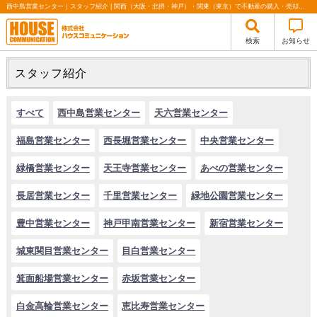
西中島営業センター｜スタッフ紹介 | 関西（大阪・北摂・神戸）・関東（東京）で不動産の購入・売却、注文住宅、リノベーションの事なら株式会社ハウスコミュニケーション
検索
お知らせ
スタッフ紹介
すべて
西中島営業センター
天六営業センター
福島営業センター
西長堀営業センター
中央営業センター
緑橋営業センター
天王寺営業センター
あべの営業センター
長居営業センター
千里営業センター
緑地公園営業センター
豊中営業センター
神戸甲南営業センター
新宿営業センター
城東関目営業センター
目白営業センター
箕面船場営業センター
赤坂営業センター
白金高輪営業センター
恵比寿営業センター