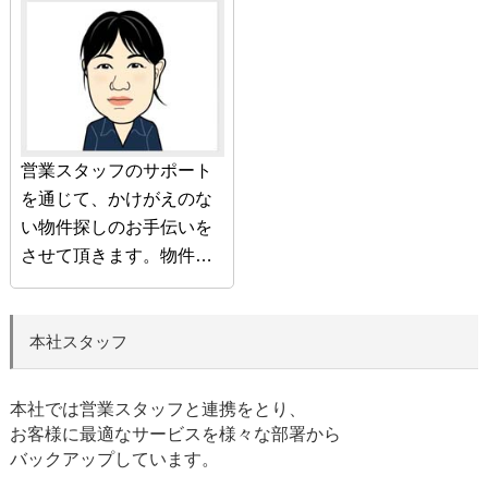
動産売買のお手伝いをさ
楽しく安心できるお住ま
せていただいておりま
い探しを全力でサポート
す。
いたします。
皆様のおかげで、約1080
組様の住み替えにご縁を
いただきました。
営業スタッフのサポート
これからも皆様に少しで
を通じて、かけがえのな
もお返しができるよ
い物件探しのお手伝いを
う、“初心忘れるべから
させて頂きます。物件の
ず”をモットーに、
魅力は千差万別、イチオ
ご納得・ご満足いただけ
シポイントをご紹介致し
るお住み替えのお手伝い
ます。
本社スタッフ
をさせていただきます。
お気軽にご相談いただけ
ますと幸いです。どうぞ
本社では営業スタッフと連携をとり、
よろしくお願いいたしま
お客様に最適なサービスを様々な部署から
バックアップしています。
す。