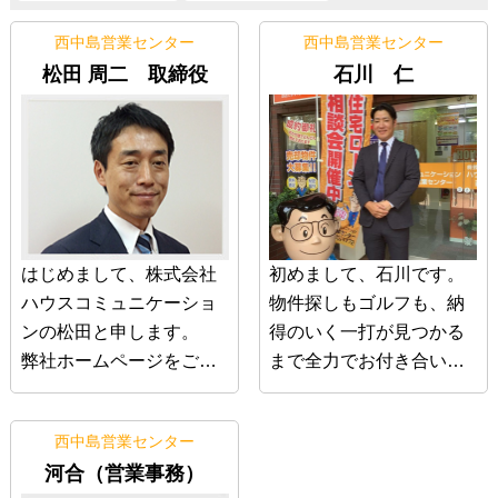
西中島営業センター
西中島営業センター
松田 周二 取締役
石川 仁
はじめまして、株式会社
初めまして、石川です。
ハウスコミュニケーショ
物件探しもゴルフも、納
ンの松田と申します。
得のいく一打が見つかる
弊社ホームページをご覧
まで全力でお付き合いし
いただきありがとうござ
ます！
います。
お客様に「石川に任せて
西中島営業センター
平成16年入社以降約24年
よかった」と思っていた
河合（営業事務）
間、大阪市内を中心に不
だけるよう