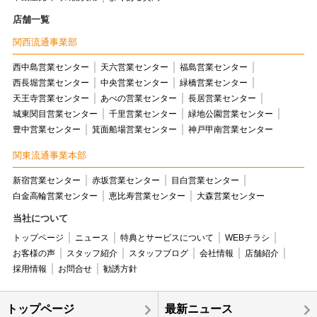
店舗一覧
関西流通事業部
西中島営業センター
天六営業センター
福島営業センター
西長堀営業センター
中央営業センター
緑橋営業センター
天王寺営業センター
あべの営業センター
長居営業センター
城東関目営業センター
千里営業センター
緑地公園営業センター
豊中営業センター
箕面船場営業センター
神戸甲南営業センター
関東流通事業本部
新宿営業センター
赤坂営業センター
目白営業センター
白金高輪営業センター
恵比寿営業センター
大森営業センター
当社について
トップページ
ニュース
特典とサービスについて
WEBチラシ
お客様の声
スタッフ紹介
スタッフブログ
会社情報
店舗紹介
採用情報
お問合せ
勧誘方針
トップページ
最新ニュース