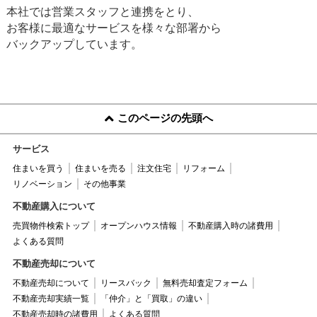
だきます。
お客様に安心してお取引
本社では営業スタッフと連携をとり、
当社はリフォームも取り
頂けるように全力で努め
お客様に最適なサービスを様々な部署から
扱っております。
させて頂きます。
バックアップしています。
お家のご購入、ご売却、
些細な事でもお気軽にご
リフォームのご相談は私
相談ください。お会いで
「北村」にお任せくださ
きる事を楽しみにしてお
い。
ります。
このページの先頭へ
サービス
住まいを買う
住まいを売る
注文住宅
リフォーム
リノベーション
その他事業
不動産購入について
売買物件検索トップ
オープンハウス情報
不動産購入時の諸費用
よくある質問
不動産売却について
不動産売却について
リースバック
無料売却査定フォーム
不動産売却実績一覧
「仲介」と「買取」の違い
不動産売却時の諸費用
よくある質問