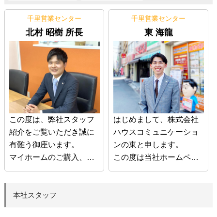
千里営業センター
千里営業センター
北村 昭樹 所長
東 海龍
この度は、弊社スタッフ
はじめまして、株式会社
紹介をご覧いただき誠に
ハウスコミュニケーショ
有難う御座います。
ンの東と申します。
マイホームのご購入、ご
この度は当社ホームペー
売却はとても大事な選択
ジをご覧いただきありが
です。
とうございます。
私がお客様にとってベス
マイホームご購入は人生
本社スタッフ
トなご提案をさせていた
最大のイベントであり、