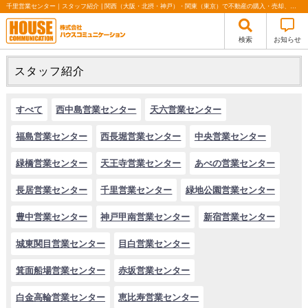
千里営業センター｜スタッフ紹介 | 関西（大阪・北摂・神戸）・関東（東京）で不動産の購入・売却、注文住宅、リノベーションの事なら株式会社ハウスコミュニケーション
検索
お知らせ
スタッフ紹介
すべて
西中島営業センター
天六営業センター
福島営業センター
西長堀営業センター
中央営業センター
緑橋営業センター
天王寺営業センター
あべの営業センター
長居営業センター
千里営業センター
緑地公園営業センター
豊中営業センター
神戸甲南営業センター
新宿営業センター
城東関目営業センター
目白営業センター
箕面船場営業センター
赤坂営業センター
白金高輪営業センター
恵比寿営業センター