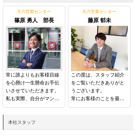
天六営業センター
天六営業センター
篠原 勇人 部長
藤原 郁未
常に誰よりもお客様目線
この度は、スタッフ紹介
を心懸け一生懸命お手伝
をご覧いただきありがと
いさせていただきます。
うございます。
私も実際、自分がマンシ
常にお客様のことを最優
ョンを購入する時はすご
先に考え、不安やお悩み
く悩みました。
を解決できるように全力
お客様一人一人、購入す
でサポートいたします。
本社スタッフ
る時や売却する時、色ん
お問い合わせ、ご来店心