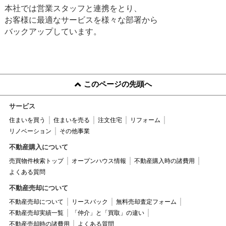
な想いやご事情もあると
よりお待ちしておりま
本社では営業スタッフと連携をとり、
思います。
す。
お客様に最適なサービスを様々な部署から
その想いを一緒に共有さ
バックアップしています。
せていただき、二人三脚
でお手伝いをさせていた
だければと思います。
ご購入・ご売却頂いてか
このページの先頭へ
らの未来を想像し、気持
サービス
ち良いお家探し、ご売却
住まいを買う
住まいを売る
注文住宅
リフォーム
を一生懸命お手伝いさせ
リノベーション
その他事業
ていただきます。
不動産購入について
売買物件検索トップ
オープンハウス情報
不動産購入時の諸費用
よくある質問
不動産売却について
不動産売却について
リースバック
無料売却査定フォーム
不動産売却実績一覧
「仲介」と「買取」の違い
不動産売却時の諸費用
よくある質問