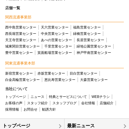
店舗一覧
関西流通事業部
西中島営業センター
天六営業センター
福島営業センター
西長堀営業センター
中央営業センター
緑橋営業センター
天王寺営業センター
あべの営業センター
長居営業センター
城東関目営業センター
千里営業センター
緑地公園営業センター
豊中営業センター
箕面船場営業センター
神戸甲南営業センター
関東流通事業本部
新宿営業センター
赤坂営業センター
目白営業センター
白金高輪営業センター
恵比寿営業センター
大森営業センター
当社について
トップページ
ニュース
特典とサービスについて
WEBチラシ
お客様の声
スタッフ紹介
スタッフブログ
会社情報
店舗紹介
採用情報
お問合せ
勧誘方針
トップページ
最新ニュース