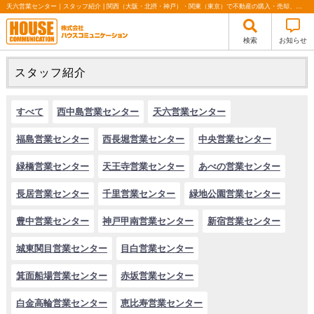
天六営業センター｜スタッフ紹介 | 関西（大阪・北摂・神戸）・関東（東京）で不動産の購入・売却、注文住宅、リノベーションの事なら株式会社ハウスコミュニケーション
検索
お知らせ
スタッフ紹介
すべて
西中島営業センター
天六営業センター
福島営業センター
西長堀営業センター
中央営業センター
緑橋営業センター
天王寺営業センター
あべの営業センター
長居営業センター
千里営業センター
緑地公園営業センター
豊中営業センター
神戸甲南営業センター
新宿営業センター
城東関目営業センター
目白営業センター
箕面船場営業センター
赤坂営業センター
白金高輪営業センター
恵比寿営業センター