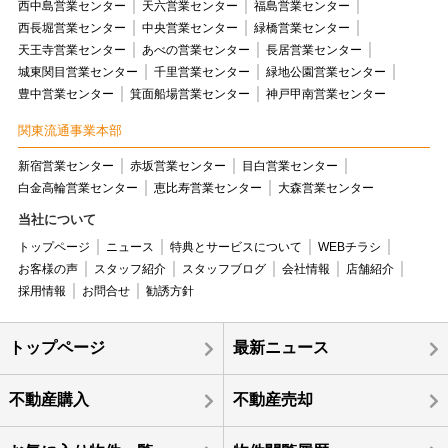
西中島営業センター
天六営業センター
福島営業センター
西長堀営業センター
中央営業センター
緑橋営業センター
天王寺営業センター
あべの営業センター
長居営業センター
城東関目営業センター
千里営業センター
緑地公園営業センター
豊中営業センター
箕面船場営業センター
神戸甲南営業センター
関東流通事業本部
新宿営業センター
赤坂営業センター
目白営業センター
白金高輪営業センター
恵比寿営業センター
大森営業センター
当社について
トップページ
ニュース
特典とサービスについて
WEBチラシ
お客様の声
スタッフ紹介
スタッフブログ
会社情報
店舗紹介
採用情報
お問合せ
勧誘方針
トップページ
最新ニュース
不動産購入
不動産売却