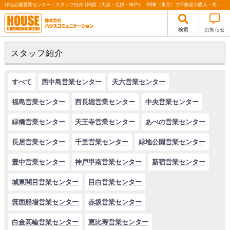
緑地公園営業センター｜スタッフ紹介 | 関西（大阪・北摂・神戸）・関東（東京）で不動産の購入・売却、注文住宅、リノベーションの事なら株式会社ハウスコミュニケーション
検索
お知らせ
スタッフ紹介
すべて
西中島営業センター
天六営業センター
福島営業センター
西長堀営業センター
中央営業センター
緑橋営業センター
天王寺営業センター
あべの営業センター
長居営業センター
千里営業センター
緑地公園営業センター
豊中営業センター
神戸甲南営業センター
新宿営業センター
城東関目営業センター
目白営業センター
箕面船場営業センター
赤坂営業センター
白金高輪営業センター
恵比寿営業センター