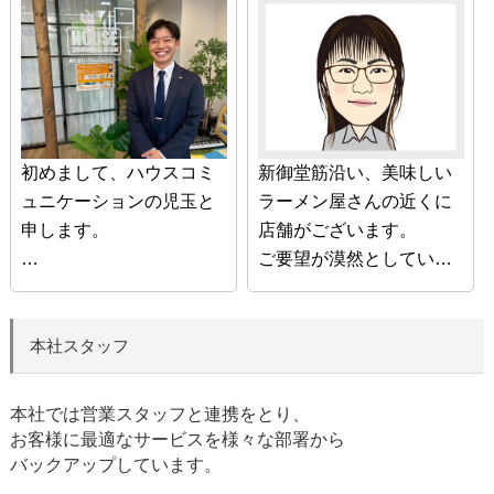
ったと言っていただける
に頑張ります。
よう日々精進しておりま
些細なことでもご相談く
す。
ださい。お会いできるの
是非、幸せな時間を共有
を楽しみにしています。
させてください。
初めまして、ハウスコミ
新御堂筋沿い、美味しい
ュニケーションの児玉と
ラーメン屋さんの近くに
申します。
店舗がございます。
ご要望が漠然としていて
この度は、弊社スタッフ
もかまいません。お気軽
紹介をご覧いただき誠に
にお声がけくださいま
ありがとうございます。
せ。
本社スタッフ
不動産のご売却、ご購入
されるお客様に最善のご
本社では営業スタッフと連携をとり、
提案ができるように、お
お客様に最適なサービスを様々な部署から
客様の気持ちに寄り添う
バックアップしています。
ことを第一に考え行動し