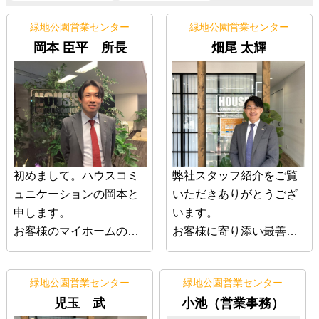
緑地公園営業センター
緑地公園営業センター
岡本 臣平 所長
畑尾 太輝
初めまして。ハウスコミ
弊社スタッフ紹介をご覧
ュニケーションの岡本と
いただきありがとうござ
申します。
います。
お客様のマイホームの購
お客様に寄り添い最善の
入を誰よりも全力でサポ
案をお届けできるように
ートさせていただきま
します。
緑地公園営業センター
緑地公園営業センター
す。
畑尾から買って良かった
児玉 武
小池（営業事務）
「岡本」から買ってよか
と言っていただけるよう