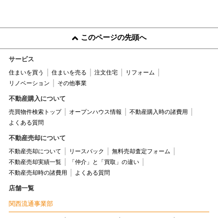
ていきます。
この不動産営業の仕事を
通じ、どうすれば、お客
このページの先頭へ
様に最善なご提案ができ
サービス
るかをお客様の立場にな
住まいを買う
住まいを売る
注文住宅
リフォーム
って考える事で、自分自
リノベーション
その他事業
身も人として成長できる
素晴らしい仕事だと考え
不動産購入について
ております。
売買物件検索トップ
オープンハウス情報
不動産購入時の諸費用
よくある質問
ハウスコミュニケーショ
ンの児玉に頼んでよかっ
不動産売却について
たと思って頂けるように
不動産売却について
リースバック
無料売却査定フォーム
日々精進いたします。
不動産売却実績一覧
「仲介」と「買取」の違い
不動産売却時の諸費用
よくある質問
皆様のご来店を心よりお
待ちしております。
店舗一覧
関西流通事業部